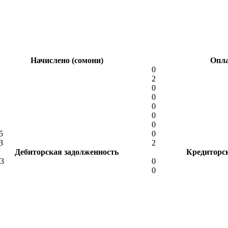
Начислено (сомони)
Опла
0
2
0
0
0
0
0
5
0
3
2
Дебиторская задолженность
Кредиторс
93
0
0