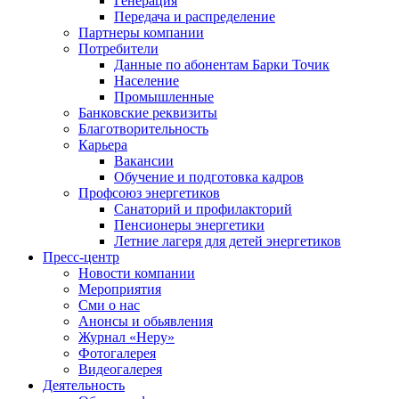
Генерация
Передача и распределение
Партнеры компании
Потребители
Данные по абонентам Барки Точик
Население
Промышленные
Банковские реквизиты
Благотворительность
Карьера
Вакансии
Обучение и подготовка кадров
Профсоюз энергетиков
Санаторий и профилакторий
Пенсионеры энергетики
Летние лагеря для детей энергетиков
Пресс-центр
Новости компании
Мероприятия
Сми о нас
Анонсы и обьявления
Журнал «Неру»
Фотогалерея
Видеогалерея
Деятельность