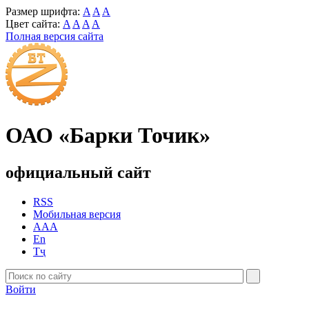
Размер шрифта:
A
A
A
Цвет сайта:
A
A
A
A
Полная версия сайта
ОАО «Барки Точик»
официальный сайт
RSS
Мобильная версия
AAA
En
Тҷ
Войти