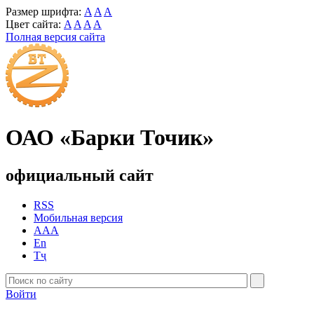
Размер шрифта:
A
A
A
Цвет сайта:
A
A
A
A
Полная версия сайта
ОАО «Барки Точик»
официальный сайт
RSS
Мобильная версия
AAA
En
Тҷ
Войти