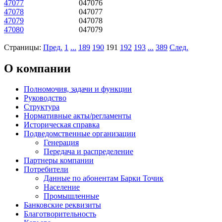
47077
047076
47078
047077
47079
047078
47080
047079
Страницы:
Пред.
1
...
189
190
191
192
193
...
389
След.
О компании
Полномочия, задачи и функции
Руководство
Структура
Нормативные акты/регламенты
Историческая справка
Подведомственные организации
Генерация
Передача и распределение
Партнеры компании
Потребители
Данные по абонентам Барки Точик
Население
Промышленные
Банковские реквизиты
Благотворительность