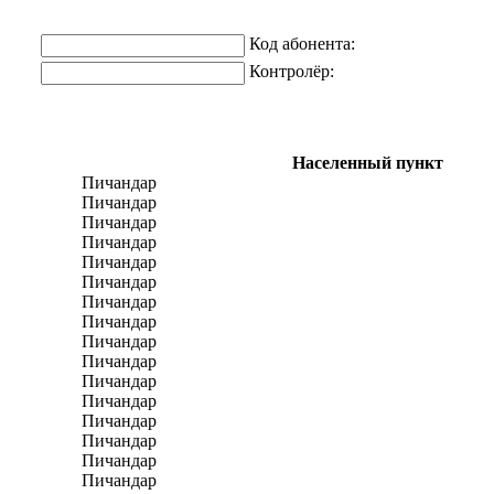
Код абонента:
Контролёр:
Населенный пункт
Пичандар
Пичандар
Пичандар
Пичандар
Пичандар
Пичандар
Пичандар
Пичандар
Пичандар
Пичандар
Пичандар
Пичандар
Пичандар
Пичандар
Пичандар
Пичандар