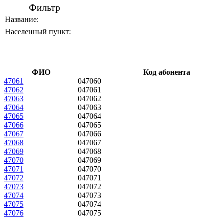
Фильтр
Название:
Населенный пункт:
ФИО
Код абонента
47061
047060
47062
047061
47063
047062
47064
047063
47065
047064
47066
047065
47067
047066
47068
047067
47069
047068
47070
047069
47071
047070
47072
047071
47073
047072
47074
047073
47075
047074
47076
047075