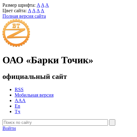
Размер шрифта:
A
A
A
Цвет сайта:
A
A
A
A
Полная версия сайта
ОАО «Барки Точик»
официальный сайт
RSS
Мобильная версия
AAA
En
Тҷ
Войти