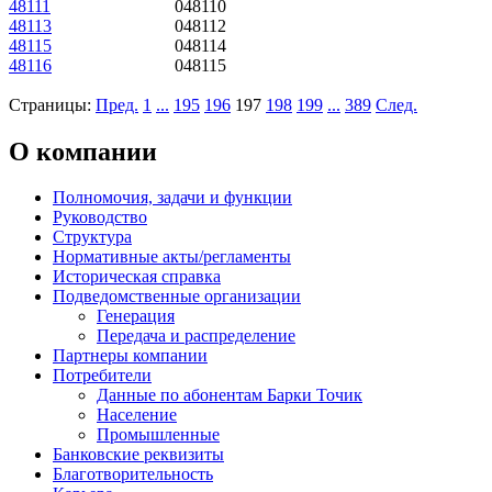
48111
048110
48113
048112
48115
048114
48116
048115
Страницы:
Пред.
1
...
195
196
197
198
199
...
389
След.
О компании
Полномочия, задачи и функции
Руководство
Структура
Нормативные акты/регламенты
Историческая справка
Подведомственные организации
Генерация
Передача и распределение
Партнеры компании
Потребители
Данные по абонентам Барки Точик
Население
Промышленные
Банковские реквизиты
Благотворительность