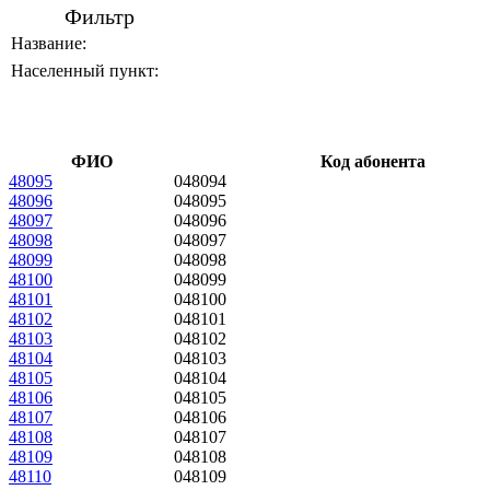
Фильтр
Название:
Населенный пункт:
ФИО
Код абонента
48095
048094
48096
048095
48097
048096
48098
048097
48099
048098
48100
048099
48101
048100
48102
048101
48103
048102
48104
048103
48105
048104
48106
048105
48107
048106
48108
048107
48109
048108
48110
048109