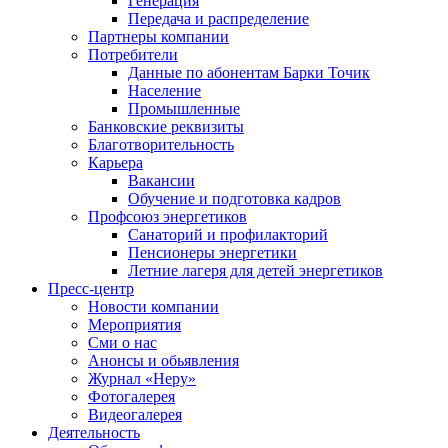
Генерация
Передача и распределение
Партнеры компании
Потребители
Данные по абонентам Барки Точик
Население
Промышленные
Банковские реквизиты
Благотворительность
Карьера
Вакансии
Обучение и подготовка кадров
Профсоюз энергетиков
Санаторий и профилакторий
Пенсионеры энергетики
Летние лагеря для детей энергетиков
Пресс-центр
Новости компании
Мероприятия
Сми о нас
Анонсы и обьявления
Журнал «Неру»
Фотогалерея
Видеогалерея
Деятельность