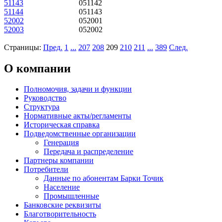
51143
051142
51144
051143
52002
052001
52003
052002
Страницы:
Пред.
1
...
207
208
209
210
211
...
389
След.
О компании
Полномочия, задачи и функции
Руководство
Структура
Нормативные акты/регламенты
Историческая справка
Подведомственные организации
Генерация
Передача и распределение
Партнеры компании
Потребители
Данные по абонентам Барки Точик
Население
Промышленные
Банковские реквизиты
Благотворительность