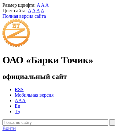
Размер шрифта:
A
A
A
Цвет сайта:
A
A
A
A
Полная версия сайта
ОАО «Барки Точик»
официальный сайт
RSS
Мобильная версия
AAA
En
Тҷ
Войти