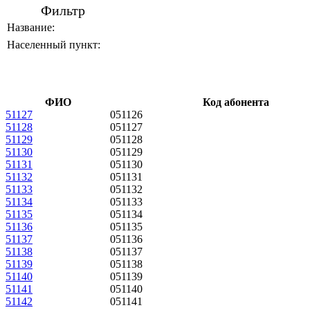
Фильтр
Название:
Населенный пункт:
ФИО
Код абонента
51127
051126
51128
051127
51129
051128
51130
051129
51131
051130
51132
051131
51133
051132
51134
051133
51135
051134
51136
051135
51137
051136
51138
051137
51139
051138
51140
051139
51141
051140
51142
051141