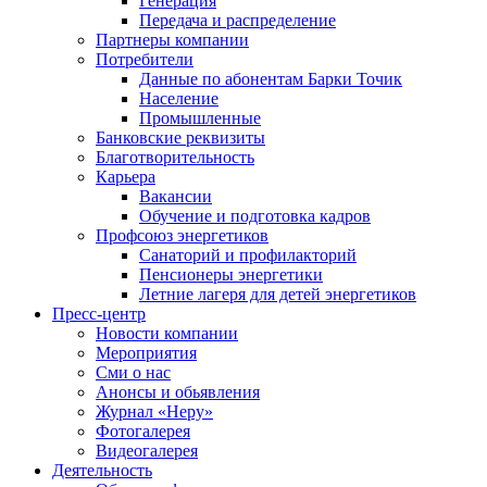
Генерация
Передача и распределение
Партнеры компании
Потребители
Данные по абонентам Барки Точик
Население
Промышленные
Банковские реквизиты
Благотворительность
Карьера
Вакансии
Обучение и подготовка кадров
Профсоюз энергетиков
Санаторий и профилакторий
Пенсионеры энергетики
Летние лагеря для детей энергетиков
Пресс-центр
Новости компании
Мероприятия
Сми о нас
Анонсы и обьявления
Журнал «Неру»
Фотогалерея
Видеогалерея
Деятельность