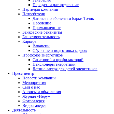
Генерация
Передача и распределение
Партнеры компании
Потребители
Данные по абонентам Барки Точик
Население
Промышленные
Банковские реквизиты
Благотворительность
Карьера
Вакансии
Обучение и подготовка кадров
Профсоюз энергетиков
Санаторий и профилакторий
Пенсионеры энергетики
Летние лагеря для детей энергетиков
Пресс-центр
Новости компании
Мероприятия
Сми о нас
Анонсы и обьявления
Журнал «Неру»
Фотогалерея
Видеогалерея
Деятельность