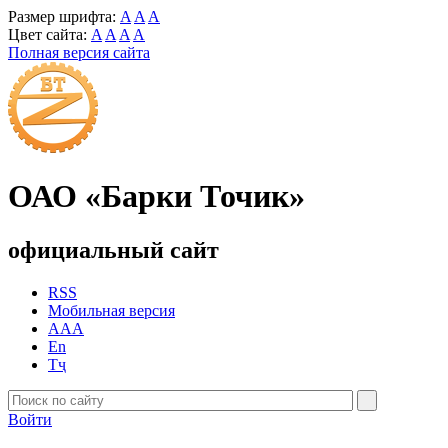
Размер шрифта:
A
A
A
Цвет сайта:
A
A
A
A
Полная версия сайта
ОАО «Барки Точик»
официальный сайт
RSS
Мобильная версия
AAA
En
Тҷ
Войти