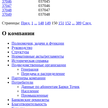
37046
037045
37047
037046
37048
037047
37049
037048
Страницы:
Пред.
1
...
148
149
150
151
152
...
389
След.
О компании
Полномочия, задачи и функции
Руководство
Структура
Нормативные акты/регламенты
Историческая справка
Подведомственные организации
Генерация
Передача и распределение
Партнеры компании
Потребители
Данные по абонентам Барки Точик
Население
Промышленные
Банковские реквизиты
Благотворительность