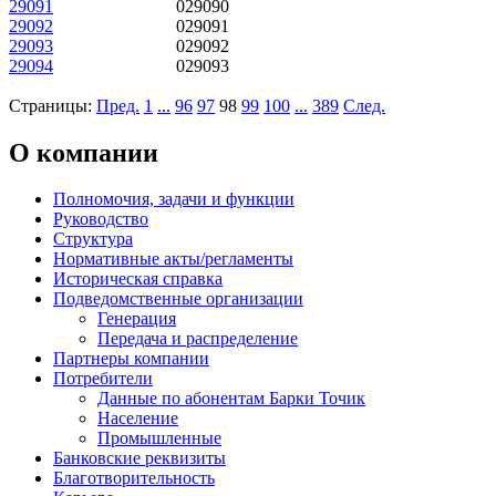
29091
029090
29092
029091
29093
029092
29094
029093
Страницы:
Пред.
1
...
96
97
98
99
100
...
389
След.
О компании
Полномочия, задачи и функции
Руководство
Структура
Нормативные акты/регламенты
Историческая справка
Подведомственные организации
Генерация
Передача и распределение
Партнеры компании
Потребители
Данные по абонентам Барки Точик
Население
Промышленные
Банковские реквизиты
Благотворительность