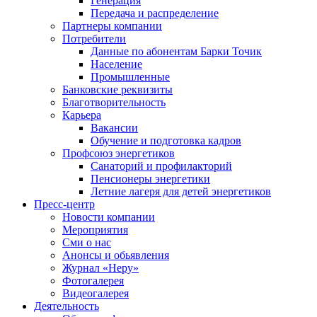
Генерация
Передача и распределение
Партнеры компании
Потребители
Данные по абонентам Барки Точик
Население
Промышленные
Банковские реквизиты
Благотворительность
Карьера
Вакансии
Обучение и подготовка кадров
Профсоюз энергетиков
Санаторий и профилакторий
Пенсионеры энергетики
Летние лагеря для детей энергетиков
Пресс-центр
Новости компании
Мероприятия
Сми о нас
Анонсы и обьявления
Журнал «Неру»
Фотогалерея
Видеогалерея
Деятельность