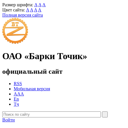
Размер шрифта:
A
A
A
Цвет сайта:
A
A
A
A
Полная версия сайта
ОАО «Барки Точик»
официальный сайт
RSS
Мобильная версия
AAA
En
Тҷ
Войти