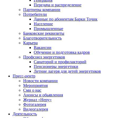
Генерация
Передача и распределение
Партнеры компании
Потребители
Данные по абонентам Барки Точик
Население
Промышленные
Банковские реквизиты
Благотворительность
Карьера
Вакансии
Обучение и подготовка кадров
Профсоюз энергетиков
Санаторий и профилакторий
Пенсионеры энергетики
Летние лагеря для детей энергетиков
Пресс-центр
Новости компании
Мероприятия
Сми о нас
Анонсы и обьявления
Журнал «Неру»
Фотогалерея
Видеогалерея
Деятельность