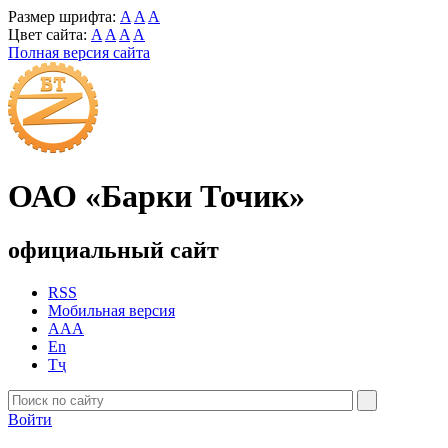
Размер шрифта:
A
A
A
Цвет сайта:
A
A
A
A
Полная версия сайта
ОАО «Барки Точик»
официальный сайт
RSS
Мобильная версия
AAA
En
Тҷ
Войти