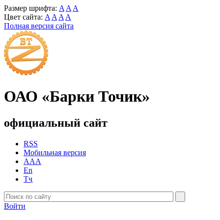
Размер шрифта:
A
A
A
Цвет сайта:
A
A
A
A
Полная версия сайта
ОАО «Барки Точик»
официальный сайт
RSS
Мобильная версия
AAA
En
Тҷ
Войти