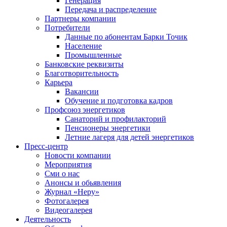
Генерация
Передача и распределение
Партнеры компании
Потребители
Данные по абонентам Барки Точик
Население
Промышленные
Банковские реквизиты
Благотворительность
Карьера
Вакансии
Обучение и подготовка кадров
Профсоюз энергетиков
Санаторий и профилакторий
Пенсионеры энергетики
Летние лагеря для детей энергетиков
Пресс-центр
Новости компании
Мероприятия
Сми о нас
Анонсы и обьявления
Журнал «Неру»
Фотогалерея
Видеогалерея
Деятельность