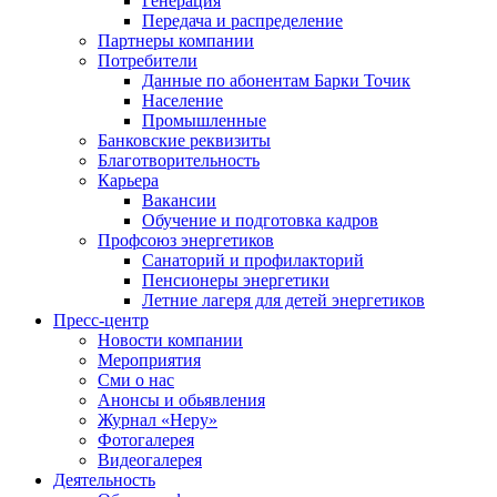
Генерация
Передача и распределение
Партнеры компании
Потребители
Данные по абонентам Барки Точик
Население
Промышленные
Банковские реквизиты
Благотворительность
Карьера
Вакансии
Обучение и подготовка кадров
Профсоюз энергетиков
Санаторий и профилакторий
Пенсионеры энергетики
Летние лагеря для детей энергетиков
Пресс-центр
Новости компании
Мероприятия
Сми о нас
Анонсы и обьявления
Журнал «Неру»
Фотогалерея
Видеогалерея
Деятельность