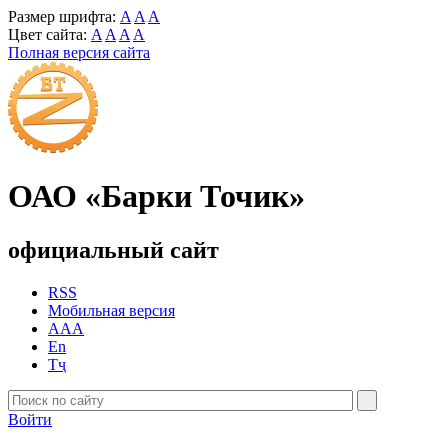
Размер шрифта:
A
A
A
Цвет сайта:
A
A
A
A
Полная версия сайта
ОАО «Барки Точик»
официальный сайт
RSS
Мобильная версия
AAA
En
Тҷ
Войти