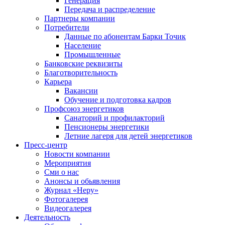
Генерация
Передача и распределение
Партнеры компании
Потребители
Данные по абонентам Барки Точик
Население
Промышленные
Банковские реквизиты
Благотворительность
Карьера
Вакансии
Обучение и подготовка кадров
Профсоюз энергетиков
Санаторий и профилакторий
Пенсионеры энергетики
Летние лагеря для детей энергетиков
Пресс-центр
Новости компании
Мероприятия
Сми о нас
Анонсы и обьявления
Журнал «Неру»
Фотогалерея
Видеогалерея
Деятельность