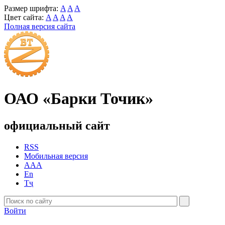
Размер шрифта:
A
A
A
Цвет сайта:
A
A
A
A
Полная версия сайта
ОАО «Барки Точик»
официальный сайт
RSS
Мобильная версия
AAA
En
Тҷ
Войти