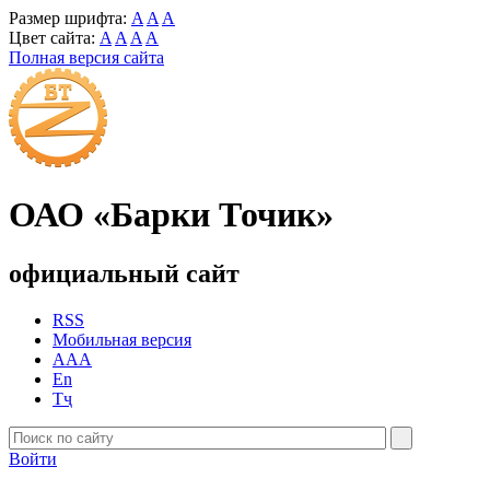
Размер шрифта:
A
A
A
Цвет сайта:
A
A
A
A
Полная версия сайта
ОАО «Барки Точик»
официальный сайт
RSS
Мобильная версия
AAA
En
Тҷ
Войти