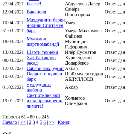
27.04.2021
Беасас!
Абдуллоев Далер
Ответ дан
Сайёра
12.04.2021
Вакансия
Ответ дан
Шоназарова
Махдудияти барки
10.04.2021
Умед
Ответ дан
нохияи Спитамен
31.03.2021
барк
Умеда Махкамова
Ответ дан
Файзиев
Муаммои
18.03.2021
Мубинҷон
Ответ дан
шартномабандӣ
Ғафорович
13.03.2021
Шарти технеки
Илёр Дусматов
Ответ дан
Хак ба хакдор
Хуршедджон
08.03.2021
Ответ дан
расад
Додарбеков
12.02.2021
Сабаби махдудият
Акбар
Ответ дан
Пардохти кувваи
Шайхмуслихиддин
10.02.2021
Ответ дан
барк
АБДУЛЛОЕВ
мухдудияти
01.02.2021
Акбар
Ответ дан
шабона
Свет отключают
Холматов
19.01.2021
из за превышение
Ответ дан
Олимджон
лимита!
Новости 61 - 80 из 245
Начало
|
<<
|
2
3
4
5
6
|
>>
|
Конец