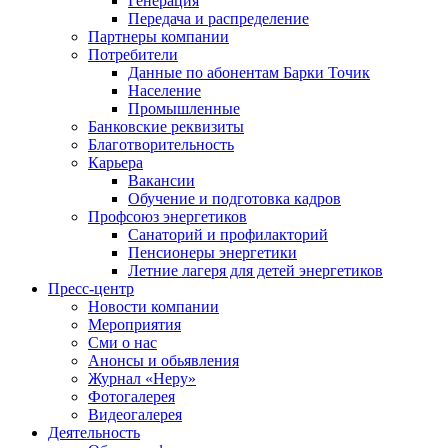
Генерация
Передача и распределение
Партнеры компании
Потребители
Данные по абонентам Барки Точик
Население
Промышленные
Банковские реквизиты
Благотворительность
Карьера
Вакансии
Обучение и подготовка кадров
Профсоюз энергетиков
Санаторий и профилакторий
Пенсионеры энергетики
Летние лагеря для детей энергетиков
Пресс-центр
Новости компании
Мероприятия
Сми о нас
Анонсы и обьявления
Журнал «Неру»
Фотогалерея
Видеогалерея
Деятельность