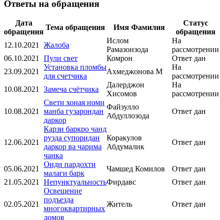
Ответы на обращения
Дата
Статус
Тема обращения
Имя Фамилия
обращения
обращения
Ислом
На
12.10.2021
Жалоба
Рамазонзода
рассмотрении
06.10.2021
Пули свет
Комрон
Ответ дан
Установка пломбы
На
23.09.2021
Ахмеджонова М
для счетчика
рассмотрении
Далерджон
На
10.08.2021
Замеча счётчика
Хисомов
рассмотрении
Свети хоная номи
Файзулло
10.08.2021
манба гузарондан
Ответ дан
Абдуллозода
даркор
Карзи баркро чанд
рузда супоридан
Коракулов
12.06.2021
Ответ дан
даркор ва чарима
Абдумалик
чанка
Оиди пардохти
05.06.2021
Чамшед Комилов
Ответ дан
малаги барк
21.05.2021
Непунктуальность
Фирдавс
Ответ дан
Освещение
подъезда
02.05.2021
Житель
Ответ дан
многоквартирных
домов