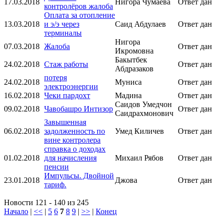
17.03.2018
Нигора Чумаева
Ответ дан
контролёров жалоба
Оплата за отопление
13.03.2018
и э/э через
Саид Абдулаев
Ответ дан
терминалы
Нигора
07.03.2018
Жалоба
Ответ дан
Икромовна
Бакытбек
24.02.2018
Стаж работы
Ответ дан
Абдразаков
потеря
24.02.2018
Муниса
Ответ дан
электроэнергии
16.02.2018
Чеки пардохт
Мадина
Ответ дан
Саидов Умедчон
09.02.2018
Чавобашро Интизор
Ответ дан
Саидрахмонович
Завышенная
06.02.2018
задолженность по
Умед Киличев
Ответ дан
вине контролера
справка о доходах
01.02.2018
для начисления
Михаил Рябов
Ответ дан
пенсии
Импульсы. Двойной
23.01.2018
Джова
Ответ дан
тариф.
Новости 121 - 140 из 245
Начало
|
<<
|
5
6
7
8
9
|
>>
|
Конец