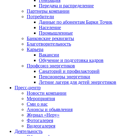
Генерация
Передача и распределение
Партнеры компании
Потребители
Данные по абонентам Барки Точик
Население
Промышленные
Банковские реквизиты
Благотворительность
Карьера
Вакансии
Обучение и подготовка кадров
Профсоюз энергетиков
Санаторий и профилакторий
Пенсионеры энергетики
Летние лагеря для детей энергетиков
Пресс-центр
Новости компании
Мероприятия
Сми о нас
Анонсы и обьявления
Журнал «Неру»
Фотогалерея
Видеогалерея
Деятельность