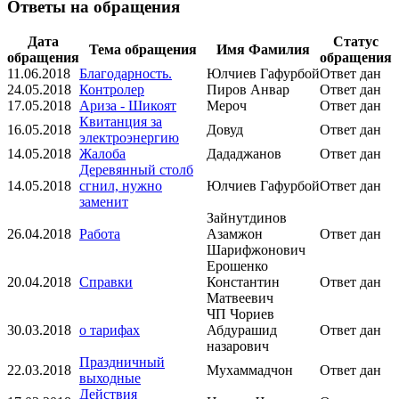
Ответы на обращения
Дата
Статус
Тема обращения
Имя Фамилия
обращения
обращения
11.06.2018
Благодарность.
Юлчиев Гафурбой
Ответ дан
24.05.2018
Контролер
Пиров Анвар
Ответ дан
17.05.2018
Ариза - Шикоят
Мероч
Ответ дан
Квитанция за
16.05.2018
Довуд
Ответ дан
электроэнергию
14.05.2018
Жалоба
Дададжанов
Ответ дан
Деревянный столб
14.05.2018
сгнил, нужно
Юлчиев Гафурбой
Ответ дан
заменит
Зайнутдинов
26.04.2018
Работа
Азамжон
Ответ дан
Шарифжонович
Ерошенко
20.04.2018
Справки
Константин
Ответ дан
Матвеевич
ЧП Чориев
30.03.2018
о тарифах
Абдурашид
Ответ дан
назарович
Праздничный
22.03.2018
Мухаммадчон
Ответ дан
выходные
Действия