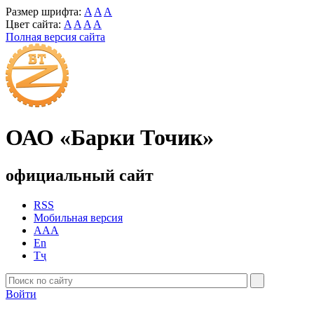
Размер шрифта:
A
A
A
Цвет сайта:
A
A
A
A
Полная версия сайта
ОАО «Барки Точик»
официальный сайт
RSS
Мобильная версия
AAA
En
Тҷ
Войти