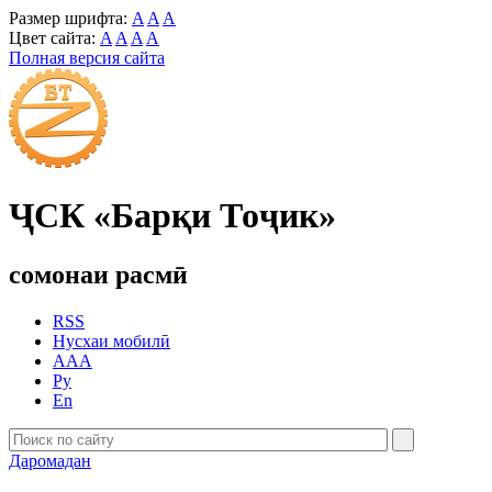
Размер шрифта:
A
A
A
Цвет сайта:
A
A
A
A
Полная версия сайта
ҶСК «Барқи Тоҷик»
сомонаи расмӣ
RSS
Нусхаи мобилӣ
AAA
Ру
En
Даромадан