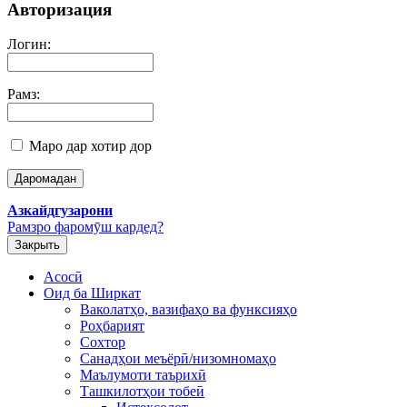
Авторизация
Логин:
Рамз:
Маро дар хотир дор
Азкайдгузарони
Рамзро фаромӯш кардед?
Закрыть
Асосӣ
Оид ба Ширкат
Ваколатҳо, вазифаҳо ва функсияҳо
Роҳбарият
Сохтор
Санадҳои меъёрӣ/низомномаҳо
Маълумоти таърихӣ
Ташкилотҳои тобеӣ