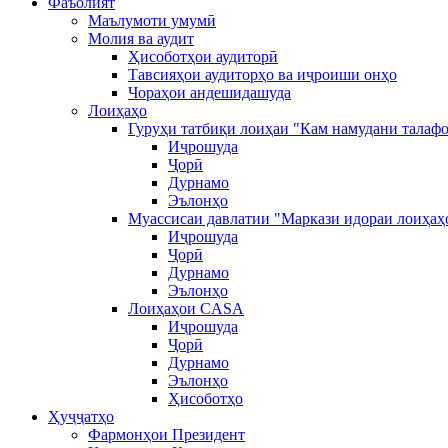
Фаъолият
Маълумоти умумӣ
Молия ва аудит
Ҳисоботҳои аудиторӣ
Тавсияҳои аудиторҳо ва иҷроиши онҳо
Чораҳои андешидашуда
Лоиҳаҳо
Гуруҳи татбиқи лоиҳаи "Кам намудани талафо
Иҷрошуда
Ҷорӣ
Дурнамо
Эълонҳо
Муассисаи давлатии "Маркази идораи лоиҳаҳ
Иҷрошуда
Ҷорӣ
Дурнамо
Эълонҳо
Лоиҳаҳои CASA
Иҷрошуда
Ҷорӣ
Дурнамо
Эълонҳо
Ҳисоботҳо
Ҳуҷҷатҳо
Фармонҳои Президент