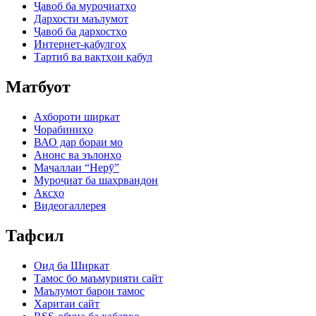
Ҷавоб ба муроҷиатҳо
Дархости маълумот
Ҷавоб ба дархостҳо
Интернет-қабулгоҳ
Тартиб ва вақтҳои қабул
Матбуот
Ахбороти ширкат
Чорабиниҳо
ВАО дар бораи мо
Анонс ва эълонҳо
Маҷаллаи “Нерӯ”
Муроҷиат ба шаҳрвандон
Аксҳо
Видеогаллерея
Тафсил
Оид ба Ширкат
Тамос бо маъмурияти сайт
Маълумот барои тамос
Харитаи сайт