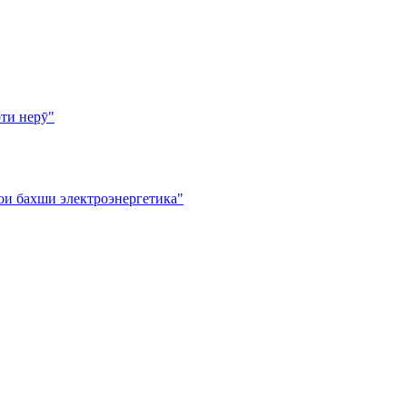
ти нерӯ"
ои бахши электроэнергетика"