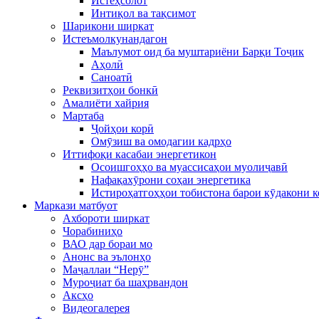
Истеҳсолот
Интиқол ва тақсимот
Шарикони ширкат
Истеъмолкунандагон
Маълумот оид ба муштариёни Барқи Тоҷик
Аҳолӣ
Саноатӣ
Реквизитҳои бонкӣ
Амалиёти хайрия
Мартаба
Ҷойҳои корӣ
Омӯзиш ва омодагии кадрҳо
Иттифоқи касабаи энергетикон
Осоишгоҳҳо ва муассисаҳои муолиҷавӣ
Нафақахӯрони соҳаи энергетика
Истироҳатгоҳҳои тобистона барои кӯдакони 
Маркази матбуот
Ахбороти ширкат
Чорабиниҳо
ВАО дар бораи мо
Анонс ва эълонҳо
Маҷаллаи “Нерӯ”
Муроҷиат ба шаҳрвандон
Аксҳо
Видеогалерея