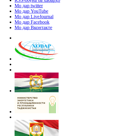
RSS-обуна ба хабарҳо
Мо дар twitter
Мо дар YouTube
Мо дар LiveJournal
Мо дар Facebook
Мо дар Вконтакте