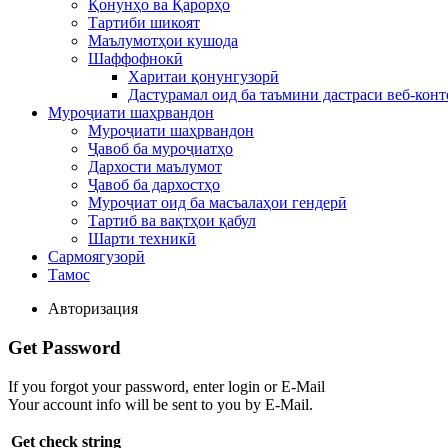
Қонунҳо ва Қарорҳо
Тартиби шикоят
Маълумотҳои кушода
Шаффофнокӣ
Харитаи қонунгузорӣ
Дастурамал оид ба таъмини дастраси веб-конт
Муроҷиати шаҳрвандон
Муроҷиати шаҳрвандон
Ҷавоб ба муроҷиатҳо
Дархости маълумот
Ҷавоб ба дархостҳо
Муроҷиат оид ба масъалаҳои гендерӣ
Тартиб ва вақтҳои қабул
Шарти техникӣ
Сармоягузорӣ
Тамос
Авторизация
Get Password
If you forgot your password, enter login or E-Mail
Your account info will be sent to you by E-Mail.
Get check string