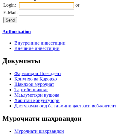
Login:
or
E-Mail:
Authorization
Внутренние инвестиции
Внешние инвестиции
Документы
Фармонҳои Президент
Қонунҳо ва Қарорҳо
Шаклҳои муроҷиат
Тартиби шикоят
Маълумотҳои кушода
Харитаи қонунгузорӣ
Дастурамал оид ба таъмини дастраси веб-контент
Муроҷиати шаҳрвандон
Муроҷиати шаҳрвандон