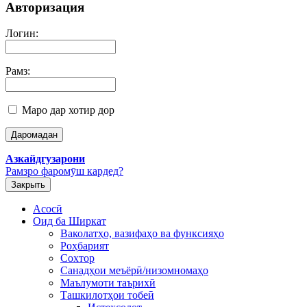
Авторизация
Логин:
Рамз:
Маро дар хотир дор
Азкайдгузарони
Рамзро фаромӯш кардед?
Закрыть
Асосӣ
Оид ба Ширкат
Ваколатҳо, вазифаҳо ва функсияҳо
Роҳбарият
Сохтор
Санадҳои меъёрӣ/низомномаҳо
Маълумоти таърихӣ
Ташкилотҳои тобеӣ