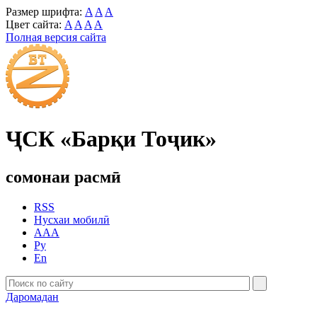
Размер шрифта:
A
A
A
Цвет сайта:
A
A
A
A
Полная версия сайта
ҶСК «Барқи Тоҷик»
сомонаи расмӣ
RSS
Нусхаи мобилӣ
AAA
Ру
En
Даромадан