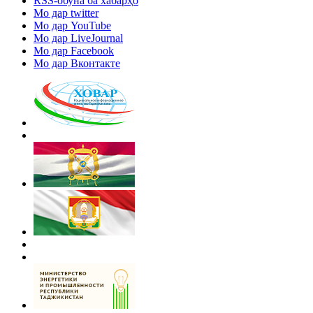
RSS-обуна ба хабарҳо
Мо дар twitter
Мо дар YouTube
Мо дар LiveJournal
Мо дар Facebook
Мо дар Вконтакте