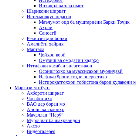
Истеҳсолот
Интиқол ва тақсимот
Шарикони ширкат
Истеъмолкунандагон
Маълумот оид ба муштариёни Барқи Тоҷик
Аҳолӣ
Саноатӣ
Реквизитҳои бонкӣ
Амалиёти хайрия
Мартаба
Ҷойҳои корӣ
Омӯзиш ва омодагии кадрҳо
Иттифоқи касабаи энергетикон
Осоишгоҳҳо ва муассисаҳои муолиҷавӣ
Нафақахӯрони соҳаи энергетика
Истироҳатгоҳҳои тобистона барои кӯдакони 
Маркази матбуот
Ахбороти ширкат
Чорабиниҳо
ВАО дар бораи мо
Анонс ва эълонҳо
Маҷаллаи “Нерӯ”
Муроҷиат ба шаҳрвандон
Аксҳо
Видеогалерея