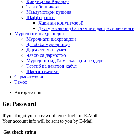
Қонунҳо ва Қарорҳо
Тартиби шикоят
Маълумотҳои кушода
Шаффофнокӣ
Харитаи қонунгузорӣ
Дастурамал оид ба таъмини дастраси веб-конт
Муроҷиати шаҳрвандон
Муроҷиати шаҳрвандон
Ҷавоб ба муроҷиатҳо
Дархости маълумот
Ҷавоб ба дархостҳо
Муроҷиат оид ба масъалаҳои гендерӣ
Тартиб ва вақтҳои қабул
Шарти техникӣ
Сармоягузорӣ
Тамос
Авторизация
Get Password
If you forgot your password, enter login or E-Mail
Your account info will be sent to you by E-Mail.
Get check string