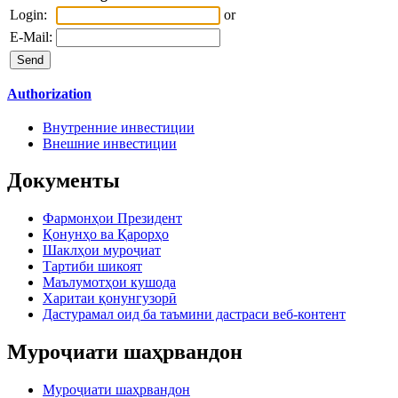
Login:
or
E-Mail:
Authorization
Внутренние инвестиции
Внешние инвестиции
Документы
Фармонҳои Президент
Қонунҳо ва Қарорҳо
Шаклҳои муроҷиат
Тартиби шикоят
Маълумотҳои кушода
Харитаи қонунгузорӣ
Дастурамал оид ба таъмини дастраси веб-контент
Муроҷиати шаҳрвандон
Муроҷиати шаҳрвандон