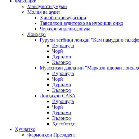
Фаъолият
Маълумоти умумӣ
Молия ва аудит
Ҳисоботҳои аудиторӣ
Тавсияҳои аудиторҳо ва иҷроиши онҳо
Чораҳои андешидашуда
Лоиҳаҳо
Гуруҳи татбиқи лоиҳаи "Кам намудани талафо
Иҷрошуда
Ҷорӣ
Дурнамо
Эълонҳо
Муассисаи давлатии "Маркази идораи лоиҳаҳ
Иҷрошуда
Ҷорӣ
Дурнамо
Эълонҳо
Лоиҳаҳои CASA
Иҷрошуда
Ҷорӣ
Дурнамо
Эълонҳо
Ҳисоботҳо
Ҳуҷҷатҳо
Фармонҳои Президент