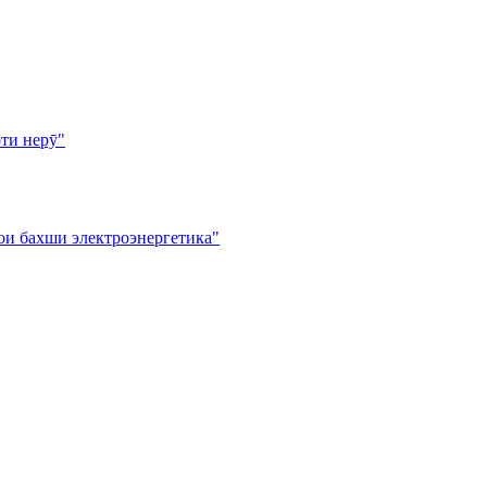
ти нерӯ"
ои бахши электроэнергетика"