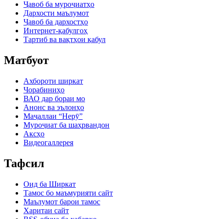
Ҷавоб ба муроҷиатҳо
Дархости маълумот
Ҷавоб ба дархостҳо
Интернет-қабулгоҳ
Тартиб ва вақтҳои қабул
Матбуот
Ахбороти ширкат
Чорабиниҳо
ВАО дар бораи мо
Анонс ва эълонҳо
Маҷаллаи “Нерӯ”
Муроҷиат ба шаҳрвандон
Аксҳо
Видеогаллерея
Тафсил
Оид ба Ширкат
Тамос бо маъмурияти сайт
Маълумот барои тамос
Харитаи сайт