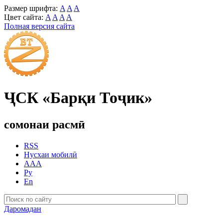
Размер шрифта:
A
A
A
Цвет сайта:
A
A
A
A
Полная версия сайта
ҶСК «Барқи Тоҷик»
сомонаи расмӣ
RSS
Нусхаи мобилӣ
AAA
Ру
En
Даромадан