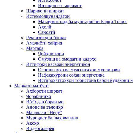
Истеҳсолот
Интиқол ва тақсимот
Шарикони ширкат
Истеъмолкунандагон
Маълумот оид ба муштариёни Барқи Тоҷик
Аҳолӣ
Саноатӣ
Реквизитҳои бонкӣ
Амалиёти хайрия
Мартаба
Ҷойҳои корӣ
Омӯзиш ва омодагии кадрҳо
Иттифоқи касабаи энергетикон
Осоишгоҳҳо ва муассисаҳои муолиҷавӣ
Нафақахӯрони соҳаи энергетика
Истироҳатгоҳҳои тобистона барои кӯдакони 
Маркази матбуот
Ахбороти ширкат
Чорабиниҳо
ВАО дар бораи мо
Анонс ва эълонҳо
Маҷаллаи “Нерӯ”
Муроҷиат ба шаҳрвандон
Аксҳо
Видеогалерея