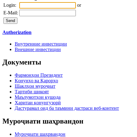
Login:
or
E-Mail:
Authorization
Внутренние инвестиции
Внешние инвестиции
Документы
Фармонҳои Президент
Қонунҳо ва Қарорҳо
Шаклҳои муроҷиат
Тартиби шикоят
Маълумотҳои кушода
Харитаи қонунгузорӣ
Дастурамал оид ба таъмини дастраси веб-контент
Муроҷиати шаҳрвандон
Муроҷиати шаҳрвандон