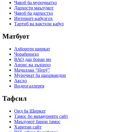
Ҷавоб ба муроҷиатҳо
Дархости маълумот
Ҷавоб ба дархостҳо
Интернет-қабулгоҳ
Тартиб ва вақтҳои қабул
Матбуот
Ахбороти ширкат
Чорабиниҳо
ВАО дар бораи мо
Анонс ва эълонҳо
Маҷаллаи “Нерӯ”
Муроҷиат ба шаҳрвандон
Аксҳо
Видеогаллерея
Тафсил
Оид ба Ширкат
Тамос бо маъмурияти сайт
Маълумот барои тамос
Харитаи сайт