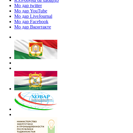
RSS-обуна ба хабарҳо
Мо дар twitter
Мо дар YouTube
Мо дар LiveJournal
Мо дар Facebook
Мо дар Вконтакте