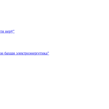
ти нерӯ"
ои бахши электроэнергетика"