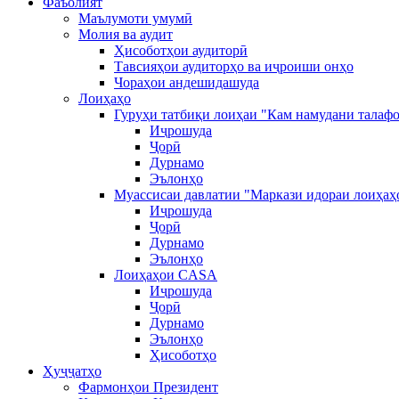
Фаъолият
Маълумоти умумӣ
Молия ва аудит
Ҳисоботҳои аудиторӣ
Тавсияҳои аудиторҳо ва иҷроиши онҳо
Чораҳои андешидашуда
Лоиҳаҳо
Гуруҳи татбиқи лоиҳаи "Кам намудани талафо
Иҷрошуда
Ҷорӣ
Дурнамо
Эълонҳо
Муассисаи давлатии "Маркази идораи лоиҳаҳ
Иҷрошуда
Ҷорӣ
Дурнамо
Эълонҳо
Лоиҳаҳои CASA
Иҷрошуда
Ҷорӣ
Дурнамо
Эълонҳо
Ҳисоботҳо
Ҳуҷҷатҳо
Фармонҳои Президент