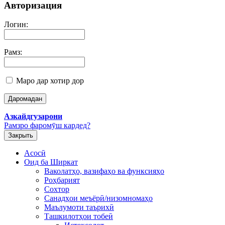
Авторизация
Логин:
Рамз:
Маро дар хотир дор
Азкайдгузарони
Рамзро фаромӯш кардед?
Закрыть
Асосӣ
Оид ба Ширкат
Ваколатҳо, вазифаҳо ва функсияҳо
Роҳбарият
Сохтор
Санадҳои меъёрӣ/низомномаҳо
Маълумоти таърихӣ
Ташкилотҳои тобеӣ