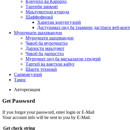
Қонунҳо ва Қарорҳо
Тартиби шикоят
Маълумотҳои кушода
Шаффофнокӣ
Харитаи қонунгузорӣ
Дастурамал оид ба таъмини дастраси веб-конт
Муроҷиати шаҳрвандон
Муроҷиати шаҳрвандон
Ҷавоб ба муроҷиатҳо
Дархости маълумот
Ҷавоб ба дархостҳо
Муроҷиат оид ба масъалаҳои гендерӣ
Тартиб ва вақтҳои қабул
Шарти техникӣ
Сармоягузорӣ
Тамос
Авторизация
Get Password
If you forgot your password, enter login or E-Mail
Your account info will be sent to you by E-Mail.
Get check string