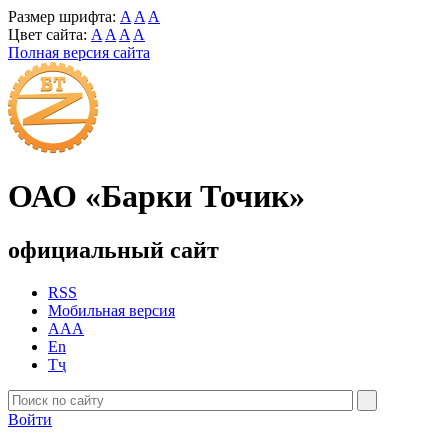
Размер шрифта:
A
A
A
Цвет сайта:
A
A
A
A
Полная версия сайта
ОАО «Барки Точик»
официальный сайт
RSS
Мобильная версия
AAA
En
Тҷ
Войти