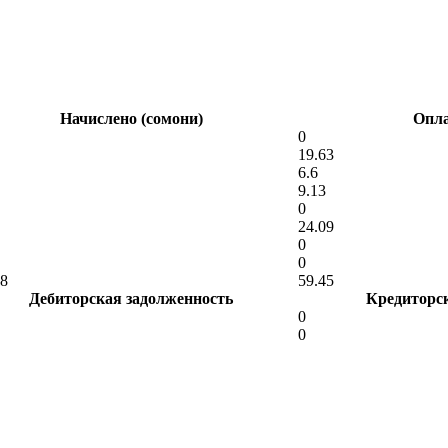
Начислено (сомони)
Опла
0
19.63
6.6
9.13
0
24.09
0
0
68
59.45
Дебиторская задолженность
Кредиторс
0
0