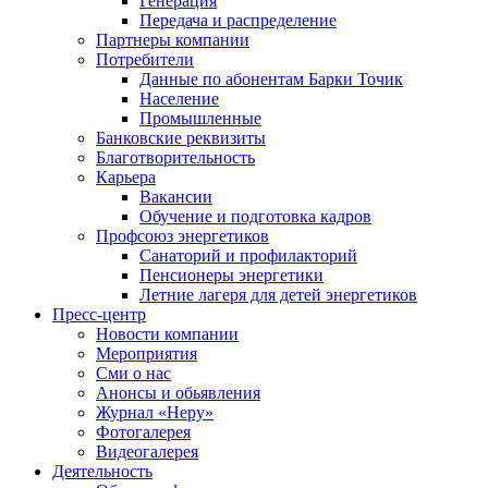
Генерация
Передача и распределение
Партнеры компании
Потребители
Данные по абонентам Барки Точик
Население
Промышленные
Банковские реквизиты
Благотворительность
Карьера
Вакансии
Обучение и подготовка кадров
Профсоюз энергетиков
Санаторий и профилакторий
Пенсионеры энергетики
Летние лагеря для детей энергетиков
Пресс-центр
Новости компании
Мероприятия
Сми о нас
Анонсы и обьявления
Журнал «Неру»
Фотогалерея
Видеогалерея
Деятельность