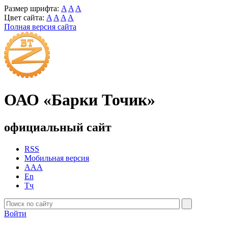
Размер шрифта:
A
A
A
Цвет сайта:
A
A
A
A
Полная версия сайта
ОАО «Барки Точик»
официальный сайт
RSS
Мобильная версия
AAA
En
Тҷ
Войти