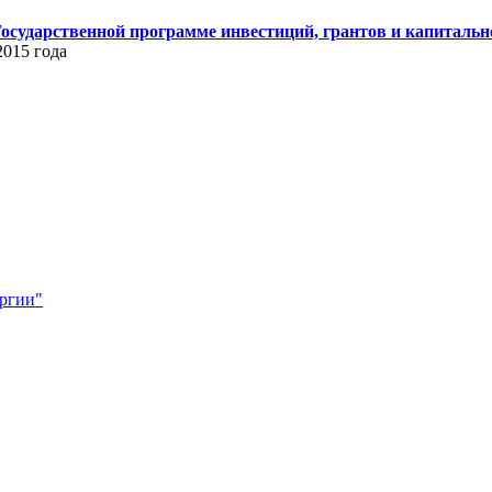
сударственной программе инвестиций, грантов и капитально
2015 года
ергии"