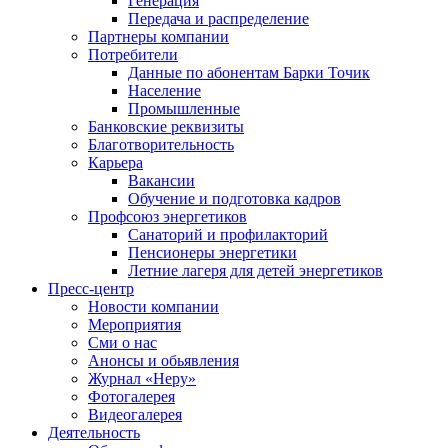
Генерация
Передача и распределение
Партнеры компании
Потребители
Данные по абонентам Барки Точик
Население
Промышленные
Банковские реквизиты
Благотворительность
Карьера
Вакансии
Обучение и подготовка кадров
Профсоюз энергетиков
Санаторий и профилакторий
Пенсионеры энергетики
Летние лагеря для детей энергетиков
Пресс-центр
Новости компании
Мероприятия
Сми о нас
Анонсы и обьявления
Журнал «Неру»
Фотогалерея
Видеогалерея
Деятельность