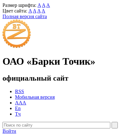
Размер шрифта:
A
A
A
Цвет сайта:
A
A
A
A
Полная версия сайта
ОАО «Барки Точик»
официальный сайт
RSS
Мобильная версия
AAA
En
Тҷ
Войти