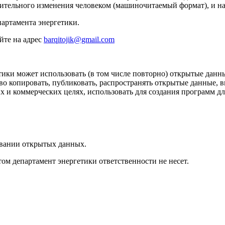
рительного изменения человеком (машиночитаемый формат), и на 
артамента энергетики.
йте на адрес
barqitojik@gmail.com
ики может использовать (в том числе повторно) открытые данные
во копировать, публиковать, распространять открытые данные, 
х и коммерческих целях, использовать для создания программ 
овании открытых данных.
том департамент энергетики ответственности не несет.