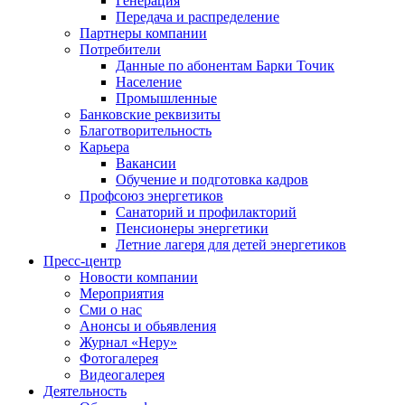
Генерация
Передача и распределение
Партнеры компании
Потребители
Данные по абонентам Барки Точик
Население
Промышленные
Банковские реквизиты
Благотворительность
Карьера
Вакансии
Обучение и подготовка кадров
Профсоюз энергетиков
Санаторий и профилакторий
Пенсионеры энергетики
Летние лагеря для детей энергетиков
Пресс-центр
Новости компании
Мероприятия
Сми о нас
Анонсы и обьявления
Журнал «Неру»
Фотогалерея
Видеогалерея
Деятельность