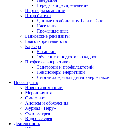
Генерация
Передача и распределение
Партнеры компании
Потребители
Данные по абонентам Барки Точик
Население
Промышленные
Банковские реквизиты
Благотворительность
Карьера
Вакансии
Обучение и подготовка кадров
Профсоюз энергетиков
Санаторий и профилакторий
Пенсионеры энергетики
Летние лагеря для детей энергетиков
Пресс-центр
Новости компании
Мероприятия
Сми о нас
Анонсы и обьявления
Журнал «Неру»
Фотогалерея
Видеогалерея
Деятельность