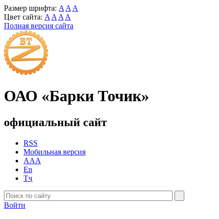
Размер шрифта:
A
A
A
Цвет сайта:
A
A
A
A
Полная версия сайта
ОАО «Барки Точик»
официальный сайт
RSS
Мобильная версия
AAA
En
Тҷ
Войти