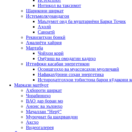
Истеҳсолот
Интиқол ва тақсимот
Шарикони ширкат
Истеъмолкунандагон
Маълумот оид ба муштариёни Барқи Тоҷик
Аҳолӣ
Саноатӣ
Реквизитҳои бонкӣ
Амалиёти хайрия
Мартаба
Ҷойҳои корӣ
Омӯзиш ва омодагии кадрҳо
Иттифоқи касабаи энергетикон
Осоишгоҳҳо ва муассисаҳои муолиҷавӣ
Нафақахӯрони соҳаи энергетика
Истироҳатгоҳҳои тобистона барои кӯдакони 
Маркази матбуот
Ахбороти ширкат
Чорабиниҳо
ВАО дар бораи мо
Анонс ва эълонҳо
Маҷаллаи “Нерӯ”
Муроҷиат ба шаҳрвандон
Аксҳо
Видеогалерея