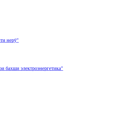
ти нерӯ"
ои бахши электроэнергетика"