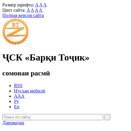
Размер шрифта:
A
A
A
Цвет сайта:
A
A
A
A
Полная версия сайта
ҶСК «Барқи Тоҷик»
сомонаи расмӣ
RSS
Нусхаи мобилӣ
AAA
Ру
En
Даромадан