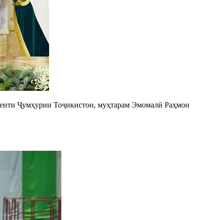
денти Ҷумҳурии Тоҷикистон, муҳтарам Эмомалӣ Раҳмон