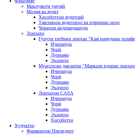
Фаъолият
Маълумоти умумӣ
Молия ва аудит
Ҳисоботҳои аудиторӣ
Тавсияҳои аудиторҳо ва иҷроиши онҳо
Чораҳои андешидашуда
Лоиҳаҳо
Гуруҳи татбиқи лоиҳаи "Кам намудани талафо
Иҷрошуда
Ҷорӣ
Дурнамо
Эълонҳо
Муассисаи давлатии "Маркази идораи лоиҳаҳ
Иҷрошуда
Ҷорӣ
Дурнамо
Эълонҳо
Лоиҳаҳои CASA
Иҷрошуда
Ҷорӣ
Дурнамо
Эълонҳо
Ҳисоботҳо
Ҳуҷҷатҳо
Фармонҳои Президент