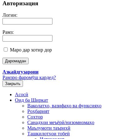
Авторизация
Логин:
Рамз:
Маро дар хотир дор
Азкайдгузарони
Рамзро фаромӯш кардед?
Закрыть
Асосӣ
Оид ба Ширкат
Ваколатҳо, вазифаҳо ва функсияҳо
Роҳбарият
Сохтор
Санадҳои меъёрӣ/низомномаҳо
Маълумоти таърихӣ
Ташкилотҳои тобеӣ