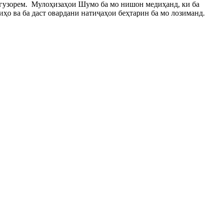
сгузорем. Муло
ҳизаҳои Шумо ба мо нишон медиҳанд, ки ба
ҳо ва ба даст овардани натиҷаҳои беҳтар
ин ба мо лозиманд
.