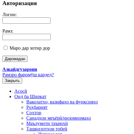
Авторизация
Логин:
Рамз:
Маро дар хотир дор
Азкайдгузарони
Рамзро фаромӯш кардед?
Закрыть
Асосӣ
Оид ба Ширкат
Ваколатҳо, вазифаҳо ва функсияҳо
Роҳбарият
Сохтор
Санадҳои меъёрӣ/низомномаҳо
Маълумоти таърихӣ
Ташкилотҳои тобеӣ