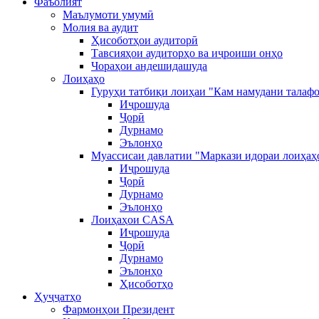
Фаъолият
Маълумоти умумӣ
Молия ва аудит
Ҳисоботҳои аудиторӣ
Тавсияҳои аудиторҳо ва иҷроиши онҳо
Чораҳои андешидашуда
Лоиҳаҳо
Гуруҳи татбиқи лоиҳаи "Кам намудани талафо
Иҷрошуда
Ҷорӣ
Дурнамо
Эълонҳо
Муассисаи давлатии "Маркази идораи лоиҳаҳ
Иҷрошуда
Ҷорӣ
Дурнамо
Эълонҳо
Лоиҳаҳои CASA
Иҷрошуда
Ҷорӣ
Дурнамо
Эълонҳо
Ҳисоботҳо
Ҳуҷҷатҳо
Фармонҳои Президент