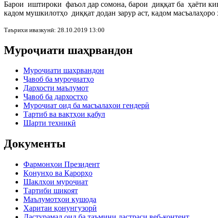
Барои иштироки фаъол дар сомона, барои диққат ба ҳаёти ки
кадом мушкилотҳо диққат додан зарур аст,
кадом масъала
ҳ
о
ро 
Таърихи ивазкунӣ: 28.10.2019 13:00
Муроҷиати шаҳрвандон
Муроҷиати шаҳрвандон
Ҷавоб ба муроҷиатҳо
Дархости маълумот
Ҷавоб ба дархостҳо
Муроҷиат оид ба масъалаҳои гендерӣ
Тартиб ва вақтҳои қабул
Шарти техникӣ
Документы
Фармонҳои Президент
Қонунҳо ва Қарорҳо
Шаклҳои муроҷиат
Тартиби шикоят
Маълумотҳои кушода
Харитаи қонунгузорӣ
Дастурамал оид ба таъмини дастраси веб-контент