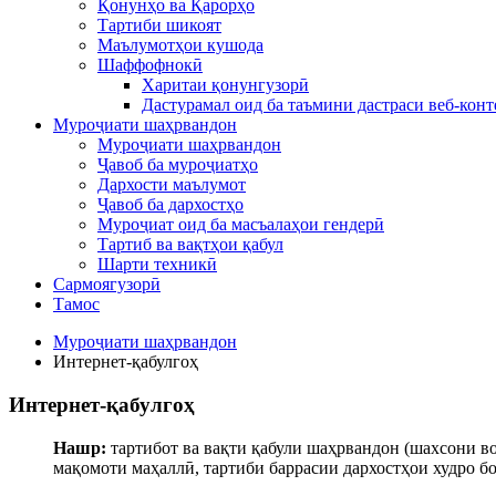
Қонунҳо ва Қарорҳо
Тартиби шикоят
Маълумотҳои кушода
Шаффофнокӣ
Харитаи қонунгузорӣ
Дастурамал оид ба таъмини дастраси веб-конт
Муроҷиати шаҳрвандон
Муроҷиати шаҳрвандон
Ҷавоб ба муроҷиатҳо
Дархости маълумот
Ҷавоб ба дархостҳо
Муроҷиат оид ба масъалаҳои гендерӣ
Тартиб ва вақтҳои қабул
Шарти техникӣ
Сармоягузорӣ
Тамос
Муроҷиати шаҳрвандон
Интернет-қабулгоҳ
Интернет-қабулгоҳ
Нашр:
тартибот ва вақти қабули шаҳрвандон (шахсони во
мақомоти маҳаллӣ, тартиби баррасии дархостҳои худро б