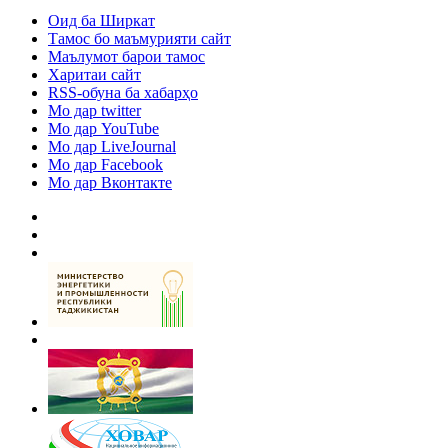
Оид ба Ширкат
Тамос бо маъмурияти сайт
Маълумот барои тамос
Харитаи сайт
RSS-обуна ба хабарҳо
Мо дар twitter
Мо дар YouTube
Мо дар LiveJournal
Мо дар Facebook
Мо дар Вконтакте