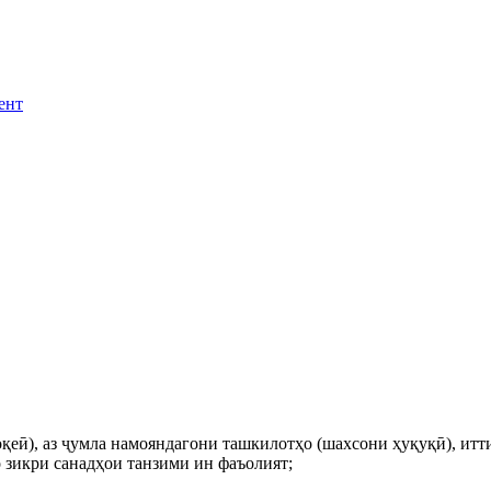
ент
қеӣ), аз ҷумла намояндагони ташкилотҳо (шахсони ҳуқуқӣ), итт
о зикри санадҳои танзими ин фаъолият;