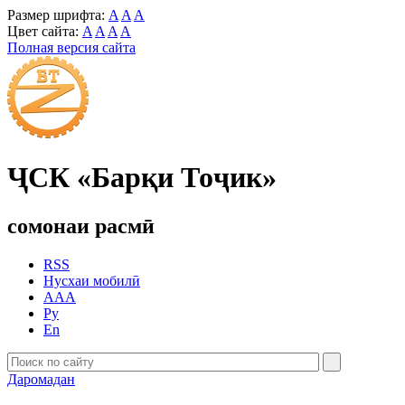
Размер шрифта:
A
A
A
Цвет сайта:
A
A
A
A
Полная версия сайта
ҶСК «Барқи Тоҷик»
сомонаи расмӣ
RSS
Нусхаи мобилӣ
AAA
Ру
En
Даромадан