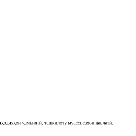
иҳодияҳои ҷамъиятӣ, ташкилоту муассисаҳои давлатӣ,