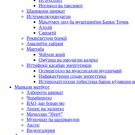
Истеҳсолот
Интиқол ва тақсимот
Шарикони ширкат
Истеъмолкунандагон
Маълумот оид ба муштариёни Барқи Тоҷик
Аҳолӣ
Саноатӣ
Реквизитҳои бонкӣ
Амалиёти хайрия
Мартаба
Ҷойҳои корӣ
Омӯзиш ва омодагии кадрҳо
Иттифоқи касабаи энергетикон
Осоишгоҳҳо ва муассисаҳои муолиҷавӣ
Нафақахӯрони соҳаи энергетика
Истироҳатгоҳҳои тобистона барои кӯдакони 
Маркази матбуот
Ахбороти ширкат
Чорабиниҳо
ВАО дар бораи мо
Анонс ва эълонҳо
Маҷаллаи “Нерӯ”
Муроҷиат ба шаҳрвандон
Аксҳо
Видеогалерея