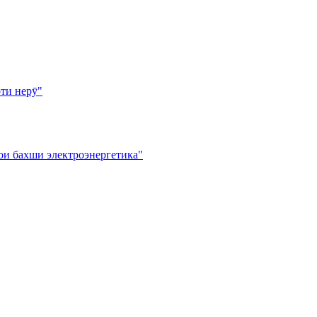
ти нерӯ"
ои бахши электроэнергетика"