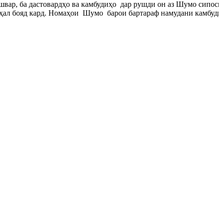
швар, ба дастовардҳо ва камбудиҳо дар рушди он аз Шумо сипо
ҳал бояд кард
. Номаҳо
и
Шумо
барои
бартараф намудани камбуди