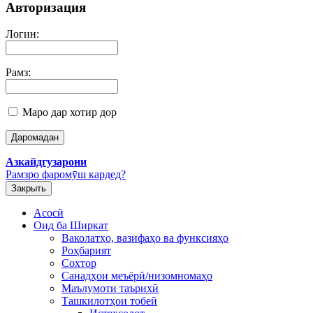
Авторизация
Логин:
Рамз:
Маро дар хотир дор
Азкайдгузарони
Рамзро фаромӯш кардед?
Закрыть
Асосӣ
Оид ба Ширкат
Ваколатҳо, вазифаҳо ва функсияҳо
Роҳбарият
Сохтор
Санадҳои меъёрӣ/низомномаҳо
Маълумоти таърихӣ
Ташкилотҳои тобеӣ