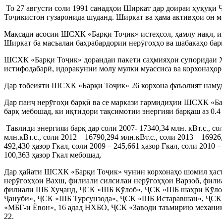
То 27 августи соли 1991 санадҳои Ширкат дар доираи ҳуқуқи
Тоҷикистон гузаронида шуданд. Ширкат ва ҳама активҳои он 
Мақсади асосии ШСХК «Барқи Тоҷик» истеҳсол, ҳамлу нақл, ин
Ширкат ба масъалаи баҳрабардории нерӯгоҳҳо ва шабакаҳо барқ
ШСХК «Барқи Тоҷик» дорандаи пакети саҳмияҳои супоридаи Ҳу
истифодабарӣ, идоракунии молу мулки муассиса ва корхонаҳор
Дар тобеияти ШСХК «Барқи Тоҷик» 26 корхона фаъолият намуда,
Дар панҷ нерӯгоҳи барқӣ ва се маркази гармидиҳии ШСХК «Бар
барқ мебошад, ки иқтидори тақсимотии энергияи барқаш аз 0.
Тавлиди энергияи барқ дар соли 2007- 17340,34 млн. кВт.с., сол
млн.кВт.с., соли 2012 – 16790,294 млн.кВт.с., соли 2013 – 1692
492,430 ҳазор Гкал, соли 2009 – 245,661 ҳазор Гкал, соли 2010 –
100,363 ҳазор Гкал мебошад.
Дар ҳайати ШСХК «Барқи Тоҷик» чунин корхонаҳо шомил ҳаст
нерӯгоҳҳои Вахш, филиали силсилаи нерӯгоҳҳои Варзоб, фи
филиали ШБ Хуҷанд, ҶСК «ШБ Кӯлоб», ҶСК «ШБ шаҳри Кӯлоб
Ҷанубӣ», ҶСК «ШБ Турсунзода», ҶСК «ШБ Истаравшан», ҶСК
«МБГ-и Ёвон», 16 адад НХБО, ҶСК «Заводи таъмирию механик
22.