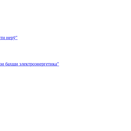
ти нерӯ"
ои бахши электроэнергетика"