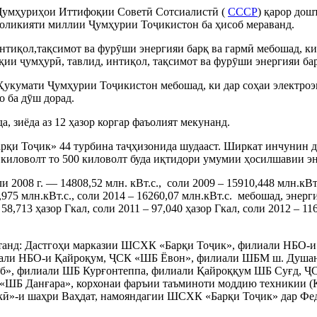
 Ҷумҳуриҳои Иттифоқии Советӣ Сотсиалистӣ (
СССР
) қарор дош
моликияти миллии Ҷумҳурии Тоҷикистон ба ҳисоб мераванд.
тиқол,тақсимот ва фурӯши энергияи барқ ва гармӣ мебошад, ки
ии ҷумҳурӣ, тавлид, интиқол, тақсимот ва фурӯши энергияи бар
кумати Ҷумҳурии Тоҷикистон мебошад, ки дар соҳаи электроэн
о ба дӯш дорад.
 зиёда аз 12 ҳазор коргар фаъолият мекунанд.
қи Тоҷик» 44 турбина таҷҳизонида шудааст. Ширкат инчунин дор
4 киловолт то 500 киловолт буда иқтидори умумии ҳосилшавии 
и 2008 г. — 14808,52 млн. кВт.с.,
соли 2009 – 15910,448 млн.кВт.
6,975 млн.кВт.с., соли 2014 – 16260,07 млн.кВт.с.
мебошад, энерги
 58,713 ҳазор Гкал, соли 2011 – 97,040 ҳазор Гкал, соли 2012 – 11
анд: Дастгоҳи марказии ШСХК «Барқи Тоҷик», филиали НБО-и 
лиали НБО-и Қайроқум, ҶСК «ШБ Ёвон», филиали ШБМ ш. Душа
», филиали ШБ Курғонтеппа, филиали Қайроққум ШБ Суғд, Ҷ
«ШБ Данғара», корхонаи фаръии таъминоти моддию техникии 
ӣ»-и шаҳри Ваҳдат, намояндагии ШСХК «Барқи Тоҷик» дар Фед