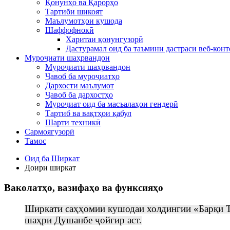
Қонунҳо ва Қарорҳо
Тартиби шикоят
Маълумотҳои кушода
Шаффофнокӣ
Харитаи қонунгузорӣ
Дастурамал оид ба таъмини дастраси веб-конт
Муроҷиати шаҳрвандон
Муроҷиати шаҳрвандон
Ҷавоб ба муроҷиатҳо
Дархости маълумот
Ҷавоб ба дархостҳо
Муроҷиат оид ба масъалаҳои гендерӣ
Тартиб ва вақтҳои қабул
Шарти техникӣ
Сармоягузорӣ
Тамос
Оид ба Ширкат
Доири ширкат
Ваколатҳо, вазифаҳо ва функсияҳо
Ширкати саҳҳомии кушодаи холдингии «Барқи 
шаҳри Душанбе ҷойгир аст.