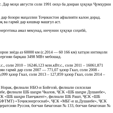
т. Дар моҳи августи соли 1991 онҳо ба доираи ҳуқуқи Ҷумҳурии
 дар бозори маҳаллии Тоҷикистон афзалияти калон дорад.
қ ва гармӣ дар кишвар машғул аст.
ергетика амал мекунад, инчунин ҳуқуқи соҳибӣ,
ои зиёда аз 60000 км (с.2014 — 60 166 км) хатҳои интиқоли
энергияи барқаш 3498 МВт мебошад.
с., соли 2010 – 16246,123 млн.кВт.с., соли 2011 – 16061,871
яи гармӣ дар соли 2007 — 771,07 ҳазор Гкал, соли 2008 -
6,099 ҳазор Гкал, соли 2013 – 127,859 ҳазор Гкал, соли 2014 –
Норак, филиали НБО-и Бойғозӣ, филиали силсилаи
нбе, филиали ШБ шаҳри Чкалов, ҶСК «ШБ шаҳри Душанбе»,
СК «ШБ шаҳри Панҷакент», филиали ШБ Рашт, ҶСК «ШБ
(КФТМТ) «Тоҷикэнергоснаб», ҶСК «МБГ-и ш.Душанбе», ҶСК
ератсияи Руссия,
боғчаи бачагонаи
№ 133, боғчаи бачагонаи №