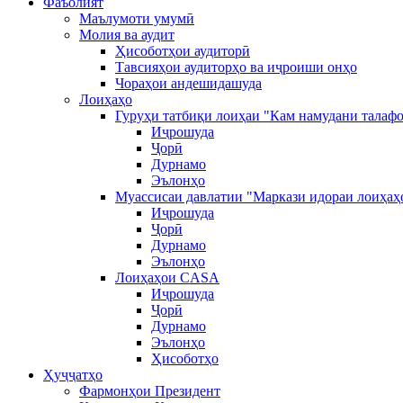
Фаъолият
Маълумоти умумӣ
Молия ва аудит
Ҳисоботҳои аудиторӣ
Тавсияҳои аудиторҳо ва иҷроиши онҳо
Чораҳои андешидашуда
Лоиҳаҳо
Гуруҳи татбиқи лоиҳаи "Кам намудани талафо
Иҷрошуда
Ҷорӣ
Дурнамо
Эълонҳо
Муассисаи давлатии "Маркази идораи лоиҳаҳ
Иҷрошуда
Ҷорӣ
Дурнамо
Эълонҳо
Лоиҳаҳои CASA
Иҷрошуда
Ҷорӣ
Дурнамо
Эълонҳо
Ҳисоботҳо
Ҳуҷҷатҳо
Фармонҳои Президент