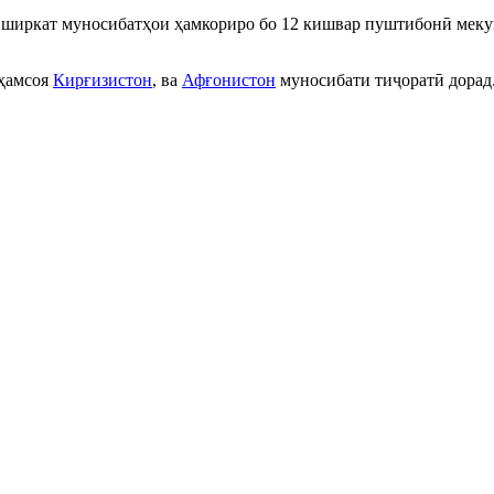
о ширкат муносибатҳои ҳамкориро бо
12 кишвар
пуштибонӣ меку
 ҳамсоя
Кирғизистон
, ва
Афғонистон
муносибати тиҷоратӣ дорад
ло