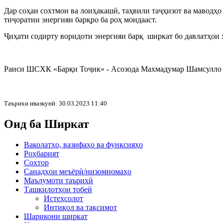
Дар соҳаи сохтмон ва лоиҳакашӣ, таҳвили таҷҳизот ва маводҳ
тиҷоратии энергияи барқро ба роҳ мондааст.
Ҷиҳати содирту воридоти энергияи барқ ширкат бо давлатҳои
Раиси ШСХК «Барқи Тоҷик» - Асозода Махмадумар Шамсул
Таърихи ивазкунӣ: 30.03.2023 11:40
Оид ба Ширкат
Ваколатҳо, вазифаҳо ва функсияҳо
Роҳбарият
Сохтор
Санадҳои меъёрӣ/низомномаҳо
Маълумоти таърихӣ
Ташкилотҳои тобеӣ
Истеҳсолот
Интиқол ва тақсимот
Шарикони ширкат