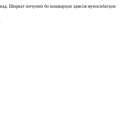
над. Ширкат инчунин бо кишварҳои ҳамсоя муносибатҳои
.