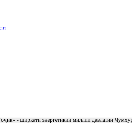
ент
Тоҷик» -
ширкати энергетикии миллии давлатии Ҷумҳур