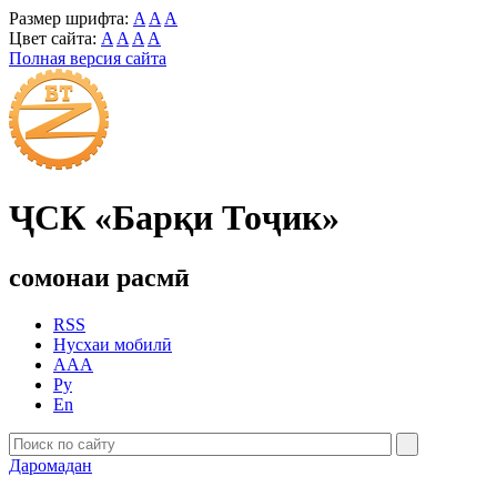
Размер шрифта:
A
A
A
Цвет сайта:
A
A
A
A
Полная версия сайта
ҶСК «Барқи Тоҷик»
сомонаи расмӣ
RSS
Нусхаи мобилӣ
AAA
Ру
En
Даромадан