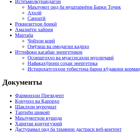
Истеъмолкунандагон
Маълумот оид ба муштариёни Барқи Тоҷик
Аҳолӣ
Саноатӣ
Реквизитҳои бонкӣ
Амалиёти хайрия
Мартаба
Ҷойҳои корӣ
Омӯзиш ва омодагии кадрҳо
Иттифоқи касабаи энергетикон
Осоишгоҳҳо ва муассисаҳои муолиҷавӣ
Нафақахӯрони соҳаи энергетика
Истироҳатгоҳҳои тобистона барои кӯдакони корман
Документы
Фармонҳои Президент
Қонунҳо ва Қарорҳо
Шаклҳои муроҷиат
Тартиби шикоят
Маълумотҳои кушода
Харитаи қонунгузорӣ
Дастурамал оид ба таъмини дастраси веб-контент