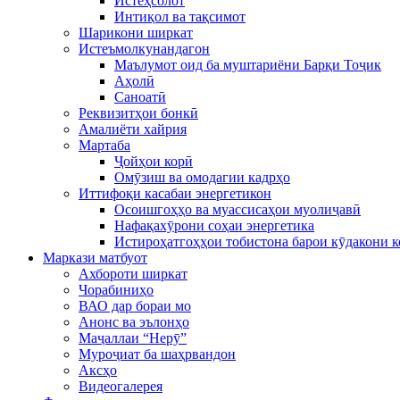
Истеҳсолот
Интиқол ва тақсимот
Шарикони ширкат
Истеъмолкунандагон
Маълумот оид ба муштариёни Барқи Тоҷик
Аҳолӣ
Саноатӣ
Реквизитҳои бонкӣ
Амалиёти хайрия
Мартаба
Ҷойҳои корӣ
Омӯзиш ва омодагии кадрҳо
Иттифоқи касабаи энергетикон
Осоишгоҳҳо ва муассисаҳои муолиҷавӣ
Нафақахӯрони соҳаи энергетика
Истироҳатгоҳҳои тобистона барои кӯдакони 
Маркази матбуот
Ахбороти ширкат
Чорабиниҳо
ВАО дар бораи мо
Анонс ва эълонҳо
Маҷаллаи “Нерӯ”
Муроҷиат ба шаҳрвандон
Аксҳо
Видеогалерея