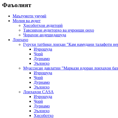
Фаъолият
Маълумоти умумӣ
Молия ва аудит
Ҳисоботҳои аудиторӣ
Тавсияҳои аудиторҳо ва иҷроиши онҳо
Чораҳои андешидашуда
Лоиҳаҳо
Гуруҳи татбиқи лоиҳаи "Кам намудани талафоти не
Иҷрошуда
Ҷорӣ
Дурнамо
Эълонҳо
Муассисаи давлатии "Маркази идораи лоиҳаҳои ба
Иҷрошуда
Ҷорӣ
Дурнамо
Эълонҳо
Лоиҳаҳои CASA
Иҷрошуда
Ҷорӣ
Дурнамо
Эълонҳо
Ҳисоботҳо