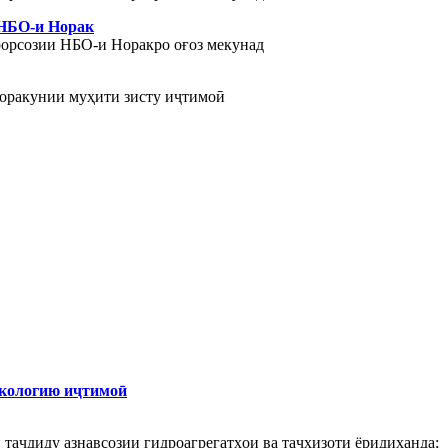
 НБО-и Норак
орсозии НБО-и Норакро оғоз мекунад
доракунии муҳити зисту иҷтимоӣ
экологию иҷтимоӣ
 таҷдиду азнавсозии гидроагрегатҳои ва таҷҳизоти ёридиҳанда;