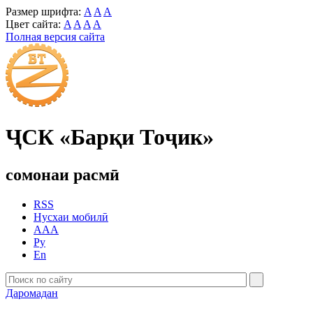
Размер шрифта:
A
A
A
Цвет сайта:
A
A
A
A
Полная версия сайта
ҶСК «Барқи Тоҷик»
сомонаи расмӣ
RSS
Нусхаи мобилӣ
AAA
Ру
En
Даромадан