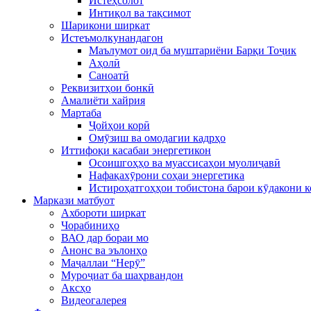
Истеҳсолот
Интиқол ва тақсимот
Шарикони ширкат
Истеъмолкунандагон
Маълумот оид ба муштариёни Барқи Тоҷик
Аҳолӣ
Саноатӣ
Реквизитҳои бонкӣ
Амалиёти хайрия
Мартаба
Ҷойҳои корӣ
Омӯзиш ва омодагии кадрҳо
Иттифоқи касабаи энергетикон
Осоишгоҳҳо ва муассисаҳои муолиҷавӣ
Нафақахӯрони соҳаи энергетика
Истироҳатгоҳҳои тобистона барои кӯдакони 
Маркази матбуот
Ахбороти ширкат
Чорабиниҳо
ВАО дар бораи мо
Анонс ва эълонҳо
Маҷаллаи “Нерӯ”
Муроҷиат ба шаҳрвандон
Аксҳо
Видеогалерея