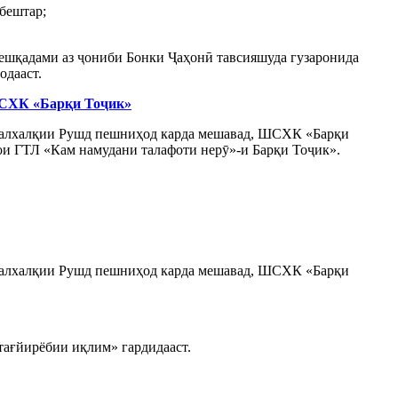
 бештар;
ешқадами аз ҷониби Бонки Ҷаҳонӣ тавсияшуда гузаронида
одааст.
 ШСХК «Барқи Тоҷик»
йналхалқии Рушд пешниҳод карда мешавад, ШСХК «Барқи
рои ГТЛ «Кам намудани талафоти нерӯ»-и Барқи Тоҷик».
йналхалқии Рушд пешниҳод карда мешавад, ШСХК «Барқи
ағйирёбии иқлим» гардидааст.