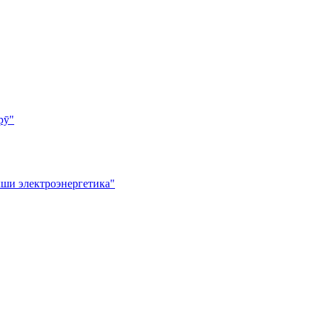
рӯ"
хши электроэнергетика"