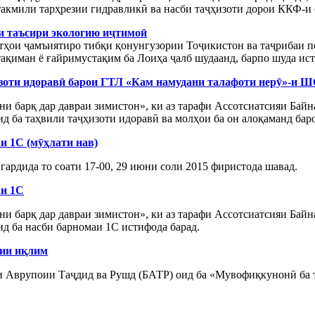
 такмили тарҳрезии гидравликӣ ва насби таҷҳизоти дорои ККФ-и
и таъсири экологию иҷтимоӣ
ҳои ҷамъиятиро тибқи қонунгузории Тоҷикистон ва таҷрибаи п
ақиман ё ғайримустақим ба Лоиҳа ҷалб шудаанд, барпо шуда ист
ҳизоти идоравӣ барои ГТЛ «Кам намудани талафоти нерӯ»-и
и барқ дар давраи зимистон», ки аз тарафи Ассотсиатсияи Ба
ид ба таҳвили таҷҳизоти идоравӣ ва молҳои ба он алоқаманд ба
и 1C (мӯҳлати нав)
гардида то соати 17-00, 29 июни соли 2015 фиристода шавад.
аи 1C
и барқ дар давраи зимистон», ки аз тарафи Ассотсиатсияи Ба
ид ба насби барномаи 1C истифода барад.
бии иқлим
 Аврупоии Таҷдид ва Рушд (БАТР) оид ба «Мувофиқкунонӣ ба т