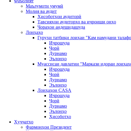
Фаъолият
Маълумоти умумӣ
Молия ва аудит
Ҳисоботҳои аудиторӣ
Тавсияҳои аудиторҳо ва иҷроиши онҳо
Чораҳои андешидашуда
Лоиҳаҳо
Гуруҳи татбиқи лоиҳаи "Кам намудани талафо
Иҷрошуда
Ҷорӣ
Дурнамо
Эълонҳо
Муассисаи давлатии "Маркази идораи лоиҳаҳ
Иҷрошуда
Ҷорӣ
Дурнамо
Эълонҳо
Лоиҳаҳои CASA
Иҷрошуда
Ҷорӣ
Дурнамо
Эълонҳо
Ҳисоботҳо
Ҳуҷҷатҳо
Фармонҳои Президент