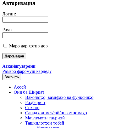
Авторизация
Логин:
Рамз:
Маро дар хотир дор
Азкайдгузарони
Рамзро фаромӯш кардед?
Закрыть
Асосӣ
Оид ба Ширкат
Ваколатҳо, вазифаҳо ва функсияҳо
Роҳбарият
Сохтор
Санадҳои меъёрӣ/низомномаҳо
Маълумоти таърихӣ
Ташкилотҳои тобеӣ