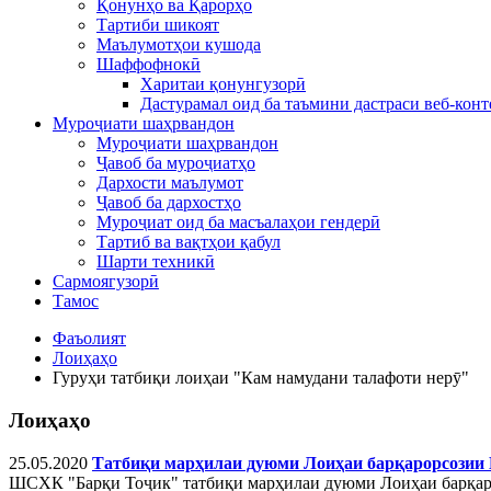
Қонунҳо ва Қарорҳо
Тартиби шикоят
Маълумотҳои кушода
Шаффофнокӣ
Харитаи қонунгузорӣ
Дастурамал оид ба таъмини дастраси веб-конт
Муроҷиати шаҳрвандон
Муроҷиати шаҳрвандон
Ҷавоб ба муроҷиатҳо
Дархости маълумот
Ҷавоб ба дархостҳо
Муроҷиат оид ба масъалаҳои гендерӣ
Тартиб ва вақтҳои қабул
Шарти техникӣ
Сармоягузорӣ
Тамос
Фаъолият
Лоиҳаҳо
Гуруҳи татбиқи лоиҳаи "Кам намудани талафоти нерӯ"
Лоиҳаҳо
25.05.2020
Татбиқи марҳилаи дуюми Лоиҳаи барқарорсозии
ШСХК "Барқи Тоҷик" татбиқи марҳилаи дуюми Лоиҳаи барқар