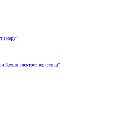
ти нерӯ"
ои бахши электроэнергетика"