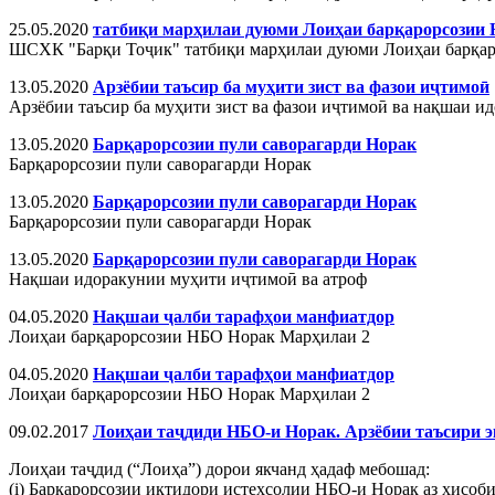
25.05.2020
татбиқи марҳилаи дуюми Лоиҳаи барқарорсозии
ШСХК "Барқи Тоҷик" татбиқи марҳилаи дуюми Лоиҳаи барқар
13.05.2020
Арзёбии таъсир ба муҳити зист ва фазои иҷтимоӣ
Арзёбии таъсир ба муҳити зист ва фазои иҷтимоӣ ва нақшаи и
13.05.2020
Барқарорсозии пули саворагарди Норак
Барқарорсозии пули саворагарди Норак
13.05.2020
Барқарорсозии пули саворагарди Норак
Барқарорсозии пули саворагарди Норак
13.05.2020
Барқарорсозии пули саворагарди Норак
Нақшаи идоракунии муҳити иҷтимоӣ ва атроф
04.05.2020
Нақшаи ҷалби тарафҳои манфиатдор
Лоиҳаи барқарорсозии НБО Норак Марҳилаи 2
04.05.2020
Нақшаи ҷалби тарафҳои манфиатдор
Лоиҳаи барқарорсозии НБО Норак Марҳилаи 2
09.02.2017
Лоиҳаи таҷдиди НБО-и Норак. Арзёбии таъсири 
Лоиҳаи таҷдид (“Лоиҳа”) дорои якчанд ҳадаф мебошад:
(i) Барқарорсозии иқтидори истеҳсолии НБО-и Норак аз ҳисоби