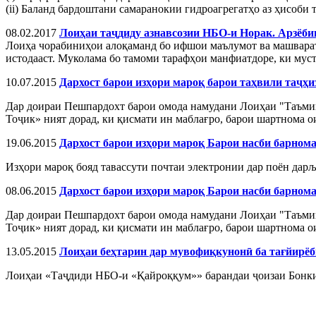
(ii) Баланд бардоштани самаранокии гидроагрегатҳо аз ҳисоби
08.02.2017
Лоиҳаи таҷдиду азнавсозии НБО-и Норак. Арзёби
Лоиҳа чорабиниҳои алоқаманд бо ифшои маълумот ва машварат
истодааст. Муколама бо тамоми тарафҳои манфиатдоре, ки муст
10.07.2015
Дархост барои изҳори мароқ барои таҳвили таҷ
Дар доираи Пешпардохт барои омода намудани Лоиҳаи "Таъмин
Тоҷик» ният дорад, ки қисмати ин маблағро, барои шартнома о
19.06.2015
Дархост барои изҳори мароқ Барои насби барнома
Изҳори мароқ бояд тавассути почтаи электронии дар поён дарљ
08.06.2015
Дархост барои изҳори мароқ Барои насби барном
Дар доираи Пешпардохт барои омода намудани Лоиҳаи "Таъмин
Тоҷик» ният дорад, ки қисмати ин маблағро, барои шартнома о
13.05.2015
Лоиҳаи беҳтарин дар мувофиқкунонӣ ба тағйирё
Лоиҳаи «Таҷдиди НБО-и «Қайроққум»» барандаи ҷоизаи Бонки