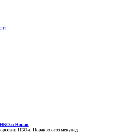
ент
 НБО-и Норак
орсозии НБО-и Норакро оғоз мекунад