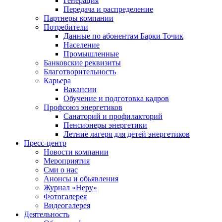
Генерация
Передача и распределение
Партнеры компании
Потребители
Данные по абонентам Барки Точик
Население
Промышленные
Банковские реквизиты
Благотворительность
Карьера
Вакансии
Обучение и подготовка кадров
Профсоюз энергетиков
Санаторий и профилакторий
Пенсионеры энергетики
Летние лагеря для детей энергетиков
Пресс-центр
Новости компании
Мероприятия
Сми о нас
Анонсы и обьявления
Журнал «Неру»
Фотогалерея
Видеогалерея
Деятельность