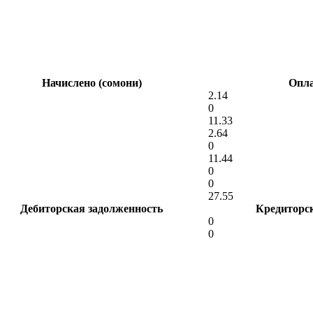
Начислено (сомони)
Опла
2.14
0
11.33
2.64
0
11.44
0
0
27.55
Дебиторская задолженность
Кредиторс
0
0