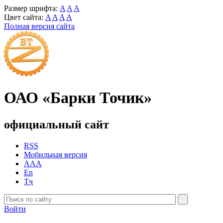
Размер шрифта:
A
A
A
Цвет сайта:
A
A
A
A
Полная версия сайта
ОАО «Барки Точик»
официальный сайт
RSS
Мобильная версия
AAA
En
Тҷ
Войти