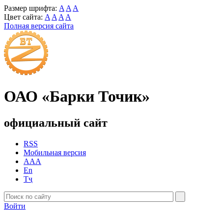
Размер шрифта:
A
A
A
Цвет сайта:
A
A
A
A
Полная версия сайта
ОАО «Барки Точик»
официальный сайт
RSS
Мобильная версия
AAA
En
Тҷ
Войти