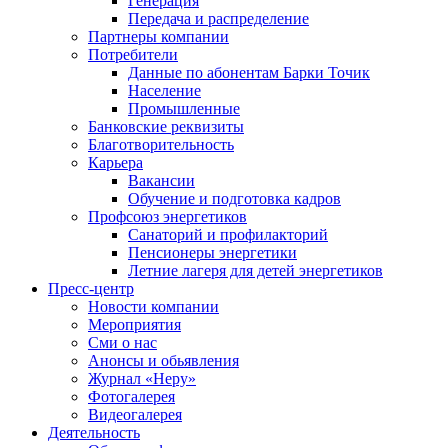
Генерация
Передача и распределение
Партнеры компании
Потребители
Данные по абонентам Барки Точик
Население
Промышленные
Банковские реквизиты
Благотворительность
Карьера
Вакансии
Обучение и подготовка кадров
Профсоюз энергетиков
Санаторий и профилакторий
Пенсионеры энергетики
Летние лагеря для детей энергетиков
Пресс-центр
Новости компании
Мероприятия
Сми о нас
Анонсы и обьявления
Журнал «Неру»
Фотогалерея
Видеогалерея
Деятельность