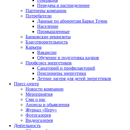
Генерация
Передача и распределение
Партнеры компании
Потребители
Данные по абонентам Барки Точик
Население
Промышленные
Банковские реквизиты
Благотворительность
Карьера
Вакансии
Обучение и подготовка кадров
Профсоюз энергетиков
Санаторий и профилакторий
Пенсионеры энергетики
Летние лагеря для детей энергетиков
Пресс-центр
Новости компании
Мероприятия
Сми о нас
Анонсы и обьявления
Журнал «Неру»
Фотогалерея
Видеогалерея
Деятельность