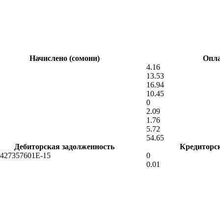
Начислено (сомони)
Опла
4.16
13.53
16.94
10.45
0
2.09
1.76
5.72
54.65
Дебиторская задолженность
Кредиторс
5427357601E-15
0
0.01