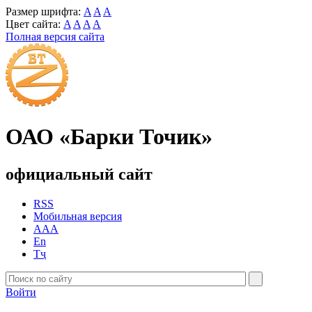
Размер шрифта:
A
A
A
Цвет сайта:
A
A
A
A
Полная версия сайта
ОАО «Барки Точик»
официальный сайт
RSS
Мобильная версия
AAA
En
Тҷ
Войти