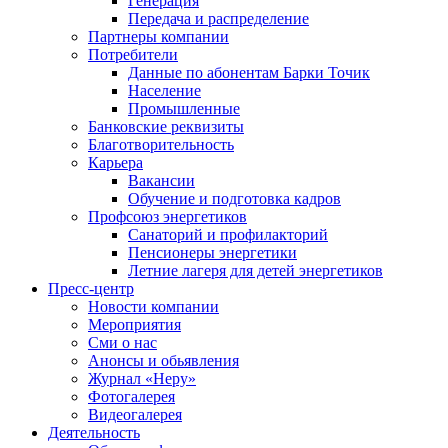
Генерация
Передача и распределение
Партнеры компании
Потребители
Данные по абонентам Барки Точик
Население
Промышленные
Банковские реквизиты
Благотворительность
Карьера
Вакансии
Обучение и подготовка кадров
Профсоюз энергетиков
Санаторий и профилакторий
Пенсионеры энергетики
Летние лагеря для детей энергетиков
Пресс-центр
Новости компании
Мероприятия
Сми о нас
Анонсы и обьявления
Журнал «Неру»
Фотогалерея
Видеогалерея
Деятельность