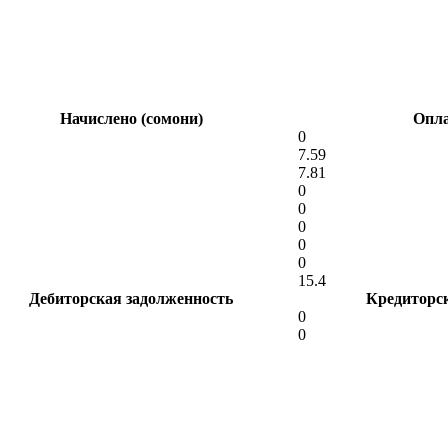
Начислено (сомони)
Опла
0
7.59
7.81
0
0
0
0
0
15.4
Дебиторская задолженность
Кредиторс
0
0