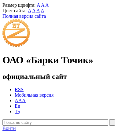
Размер шрифта:
A
A
A
Цвет сайта:
A
A
A
A
Полная версия сайта
ОАО «Барки Точик»
официальный сайт
RSS
Мобильная версия
AAA
En
Тҷ
Войти