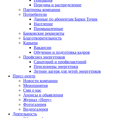
Генерация
Передача и распределение
Партнеры компании
Потребители
Данные по абонентам Барки Точик
Население
Промышленные
Банковские реквизиты
Благотворительность
Карьера
Вакансии
Обучение и подготовка кадров
Профсоюз энергетиков
Санаторий и профилакторий
Пенсионеры энергетики
Летние лагеря для детей энергетиков
Пресс-центр
Новости компании
Мероприятия
Сми о нас
Анонсы и обьявления
Журнал «Неру»
Фотогалерея
Видеогалерея
Деятельность