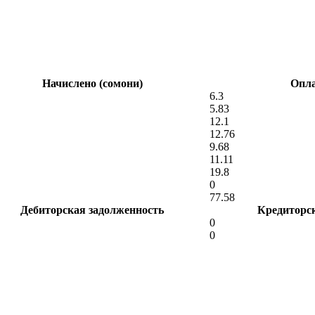
Начислено (сомони)
Опла
6.3
5.83
12.1
12.76
9.68
11.11
19.8
0
77.58
Дебиторская задолженность
Кредиторс
0
0