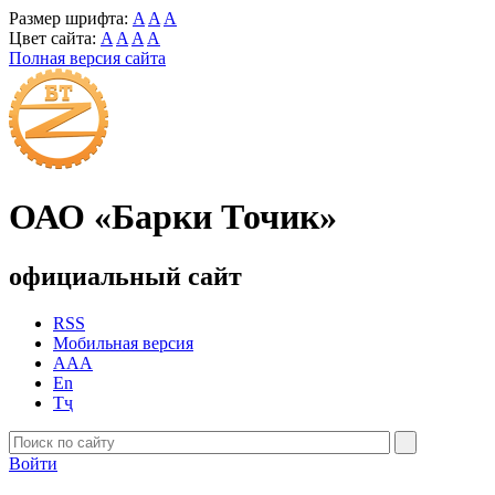
Размер шрифта:
A
A
A
Цвет сайта:
A
A
A
A
Полная версия сайта
ОАО «Барки Точик»
официальный сайт
RSS
Мобильная версия
AAA
En
Тҷ
Войти