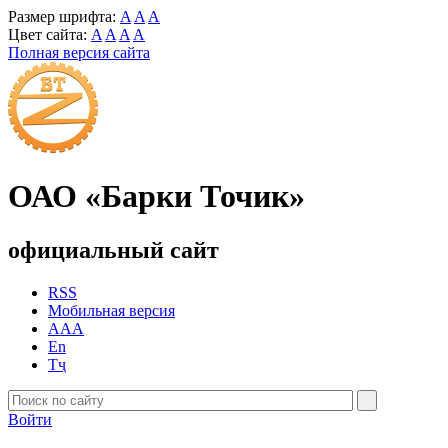
Размер шрифта:
A
A
A
Цвет сайта:
A
A
A
A
Полная версия сайта
ОАО «Барки Точик»
официальный сайт
RSS
Мобильная версия
AAA
En
Тҷ
Войти