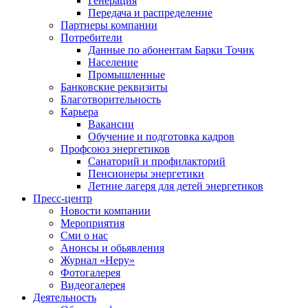
Генерация
Передача и распределение
Партнеры компании
Потребители
Данные по абонентам Барки Точик
Население
Промышленные
Банковские реквизиты
Благотворительность
Карьера
Вакансии
Обучение и подготовка кадров
Профсоюз энергетиков
Санаторий и профилакторий
Пенсионеры энергетики
Летние лагеря для детей энергетиков
Пресс-центр
Новости компании
Мероприятия
Сми о нас
Анонсы и обьявления
Журнал «Неру»
Фотогалерея
Видеогалерея
Деятельность