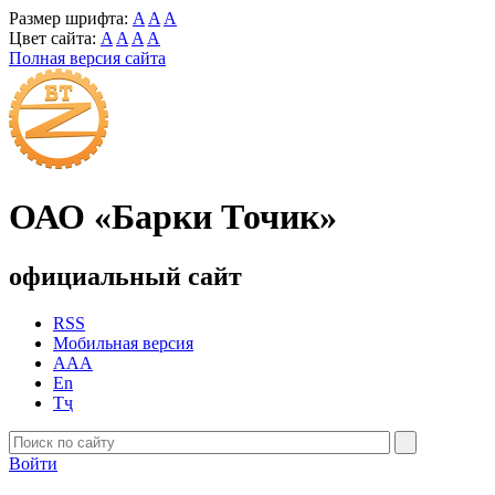
Размер шрифта:
A
A
A
Цвет сайта:
A
A
A
A
Полная версия сайта
ОАО «Барки Точик»
официальный сайт
RSS
Мобильная версия
AAA
En
Тҷ
Войти