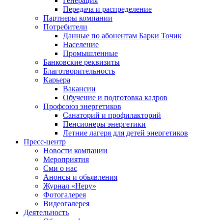
Генерация
Передача и распределение
Партнеры компании
Потребители
Данные по абонентам Барки Точик
Население
Промышленные
Банковские реквизиты
Благотворительность
Карьера
Вакансии
Обучение и подготовка кадров
Профсоюз энергетиков
Санаторий и профилакторий
Пенсионеры энергетики
Летние лагеря для детей энергетиков
Пресс-центр
Новости компании
Мероприятия
Сми о нас
Анонсы и обьявления
Журнал «Неру»
Фотогалерея
Видеогалерея
Деятельность