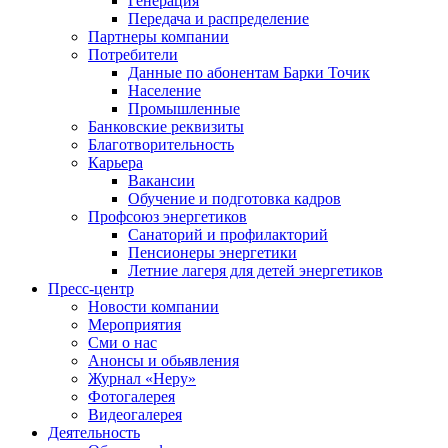
Генерация
Передача и распределение
Партнеры компании
Потребители
Данные по абонентам Барки Точик
Население
Промышленные
Банковские реквизиты
Благотворительность
Карьера
Вакансии
Обучение и подготовка кадров
Профсоюз энергетиков
Санаторий и профилакторий
Пенсионеры энергетики
Летние лагеря для детей энергетиков
Пресс-центр
Новости компании
Мероприятия
Сми о нас
Анонсы и обьявления
Журнал «Неру»
Фотогалерея
Видеогалерея
Деятельность