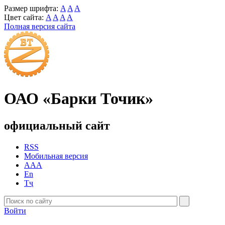
Размер шрифта:
A
A
A
Цвет сайта:
A
A
A
A
Полная версия сайта
ОАО «Барки Точик»
официальный сайт
RSS
Мобильная версия
AAA
En
Тҷ
Войти