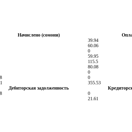
Начислено (сомони)
Опла
39.94
60.06
0
59.95
115.5
80.08
0
8
0
41
355.53
Дебиторская задолженность
Кредиторс
8
0
21.61