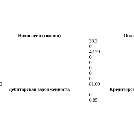
Начислено (сомони)
Опла
38.3
0
42.79
0
0
0
0
0
12
81.09
Дебиторская задолженность
Кредиторс
0
6.85