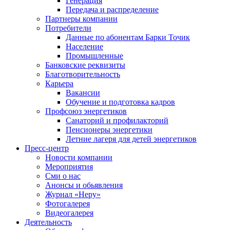
Генерация
Передача и распределение
Партнеры компании
Потребители
Данные по абонентам Барки Точик
Население
Промышленные
Банковские реквизиты
Благотворительность
Карьера
Вакансии
Обучение и подготовка кадров
Профсоюз энергетиков
Санаторий и профилакторий
Пенсионеры энергетики
Летние лагеря для детей энергетиков
Пресс-центр
Новости компании
Мероприятия
Сми о нас
Анонсы и обьявления
Журнал «Неру»
Фотогалерея
Видеогалерея
Деятельность