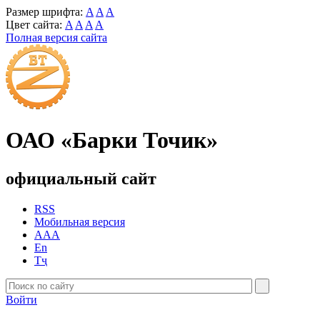
Размер шрифта:
A
A
A
Цвет сайта:
A
A
A
A
Полная версия сайта
ОАО «Барки Точик»
официальный сайт
RSS
Мобильная версия
AAA
En
Тҷ
Войти