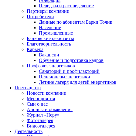
Генерация
Передача и распределение
Партнеры компании
Потребители
Данные по абонентам Барки Точик
Население
Промышленные
Банковские реквизиты
Благотворительность
Карьера
Вакансии
Обучение и подготовка кадров
Профсоюз энергетиков
Санаторий и профилакторий
Пенсионеры энергетики
Летние лагеря для детей энергетиков
Пресс-центр
Новости компании
Мероприятия
Сми о нас
Анонсы и обьявления
Журнал «Неру»
Фотогалерея
Видеогалерея
Деятельность