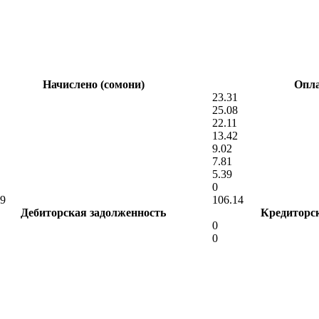
Начислено (сомони)
Опла
23.31
25.08
22.11
13.42
9.02
7.81
5.39
0
89
106.14
Дебиторская задолженность
Кредиторс
0
0