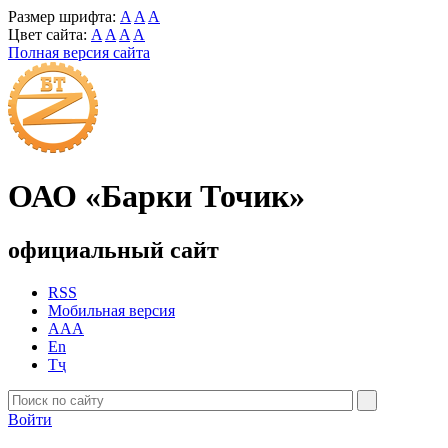
Размер шрифта:
A
A
A
Цвет сайта:
A
A
A
A
Полная версия сайта
ОАО «Барки Точик»
официальный сайт
RSS
Мобильная версия
AAA
En
Тҷ
Войти