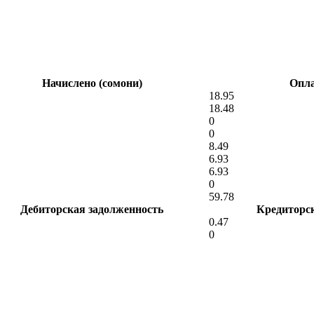
Начислено (сомони)
Опла
18.95
18.48
0
0
8.49
6.93
6.93
0
59.78
Дебиторская задолженность
Кредиторс
0.47
0