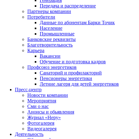
Генерация
Передача и распределение
Партнеры компании
Потребители
Данные по абонентам Барки Точик
Население
Промышленные
Банковские реквизиты
Благотворительность
Карьера
Вакансии
Обучение и подготовка кадров
Профсоюз энергетиков
Санаторий и профилакторий
Пенсионеры энергетики
Летние лагеря для детей энергетиков
Пресс-центр
Новости компании
Мероприятия
Сми о нас
Анонсы и обьявления
Журнал «Неру»
Фотогалерея
Видеогалерея
Деятельность