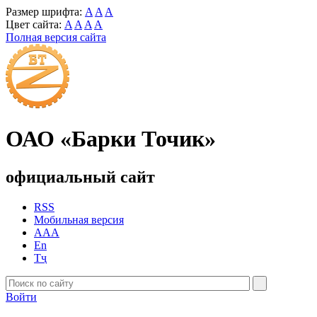
Размер шрифта:
A
A
A
Цвет сайта:
A
A
A
A
Полная версия сайта
ОАО «Барки Точик»
официальный сайт
RSS
Мобильная версия
AAA
En
Тҷ
Войти