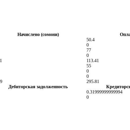
Начислено (сомони)
Опла
50.4
0
77
0
1
113.41
55
0
0
49
295.81
Дебиторская задолженность
Кредиторс
0.31999999999994
0