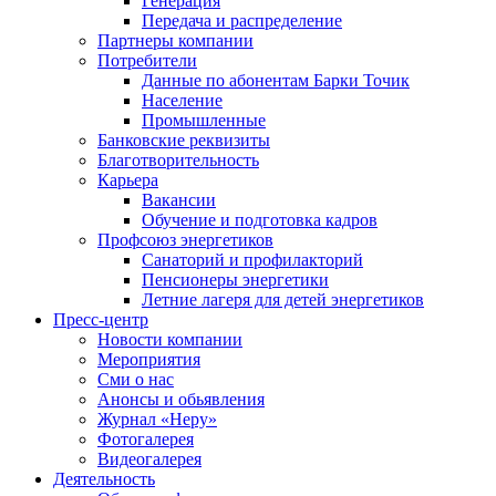
Генерация
Передача и распределение
Партнеры компании
Потребители
Данные по абонентам Барки Точик
Население
Промышленные
Банковские реквизиты
Благотворительность
Карьера
Вакансии
Обучение и подготовка кадров
Профсоюз энергетиков
Санаторий и профилакторий
Пенсионеры энергетики
Летние лагеря для детей энергетиков
Пресс-центр
Новости компании
Мероприятия
Сми о нас
Анонсы и обьявления
Журнал «Неру»
Фотогалерея
Видеогалерея
Деятельность