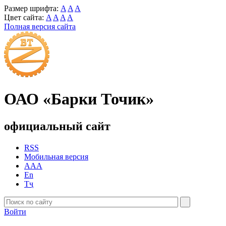
Размер шрифта:
A
A
A
Цвет сайта:
A
A
A
A
Полная версия сайта
ОАО «Барки Точик»
официальный сайт
RSS
Мобильная версия
AAA
En
Тҷ
Войти