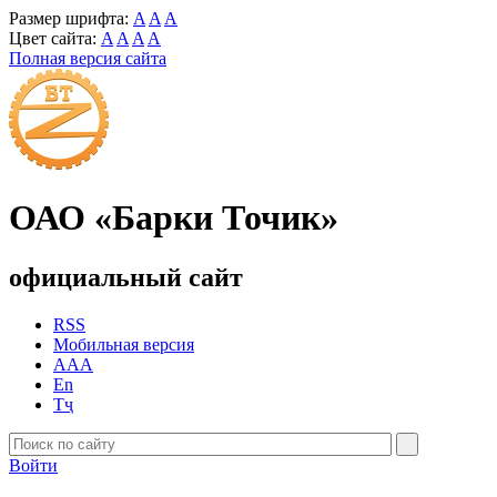
Размер шрифта:
A
A
A
Цвет сайта:
A
A
A
A
Полная версия сайта
ОАО «Барки Точик»
официальный сайт
RSS
Мобильная версия
AAA
En
Тҷ
Войти