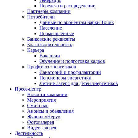
Генерация
Передача и распределение
Партнеры компании
Потребители
Данные по абонентам Барки Точик
Население
Промышленные
Банковские реквизиты
Благотворительность
Карьера
Вакансии
Обучение и подготовка кадров
Профсоюз энергетиков
Санаторий и профилакторий
Пенсионеры энергетики
Летние лагеря для детей энергетиков
Пресс-центр
Новости компании
Мероприятия
Сми о нас
Анонсы и обьявления
Журнал «Неру»
Фотогалерея
Видеогалерея
Деятельность