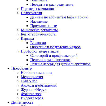
Генерация
Передача и распределение
Партнеры компании
Потребители
Данные по абонентам Барки Точик
Население
Промышленные
Банковские реквизиты
Благотворительность
Карьера
Вакансии
Обучение и подготовка кадров
Профсоюз энергетиков
Санаторий и профилакторий
Пенсионеры энергетики
Летние лагеря для детей энергетиков
Пресс-центр
Новости компании
Мероприятия
Сми о нас
Анонсы и обьявления
Журнал «Неру»
Фотогалерея
Видеогалерея
Деятельность