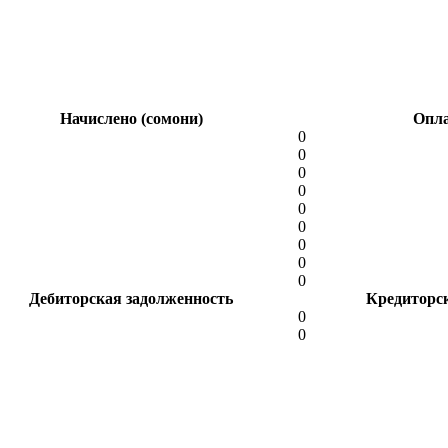
Начислено (сомони)
Опла
0
0
0
0
0
0
0
0
0
Дебиторская задолженность
Кредиторс
0
0