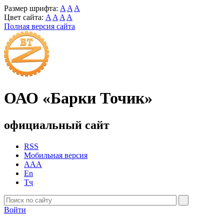
Размер шрифта:
A
A
A
Цвет сайта:
A
A
A
A
Полная версия сайта
ОАО «Барки Точик»
официальный сайт
RSS
Мобильная версия
AAA
En
Тҷ
Войти