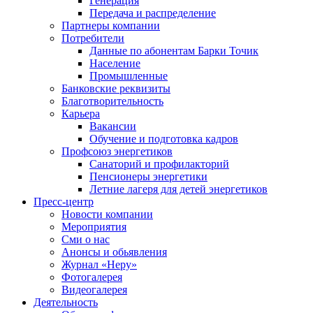
Генерация
Передача и распределение
Партнеры компании
Потребители
Данные по абонентам Барки Точик
Население
Промышленные
Банковские реквизиты
Благотворительность
Карьера
Вакансии
Обучение и подготовка кадров
Профсоюз энергетиков
Санаторий и профилакторий
Пенсионеры энергетики
Летние лагеря для детей энергетиков
Пресс-центр
Новости компании
Мероприятия
Сми о нас
Анонсы и обьявления
Журнал «Неру»
Фотогалерея
Видеогалерея
Деятельность