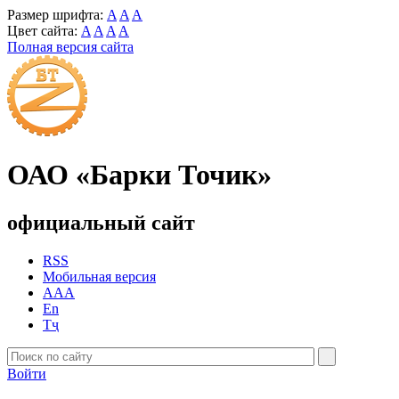
Размер шрифта:
A
A
A
Цвет сайта:
A
A
A
A
Полная версия сайта
ОАО «Барки Точик»
официальный сайт
RSS
Мобильная версия
AAA
En
Тҷ
Войти