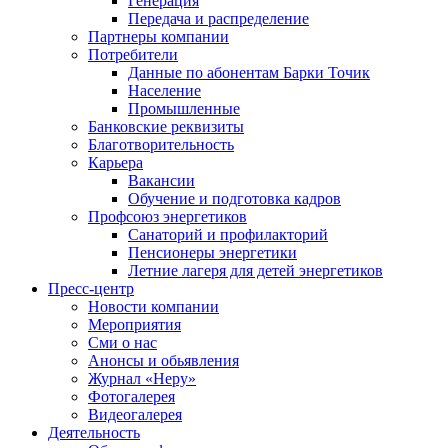
Генерация
Передача и распределение
Партнеры компании
Потребители
Данные по абонентам Барки Точик
Население
Промышленные
Банковские реквизиты
Благотворительность
Карьера
Вакансии
Обучение и подготовка кадров
Профсоюз энергетиков
Санаторий и профилакторий
Пенсионеры энергетики
Летние лагеря для детей энергетиков
Пресс-центр
Новости компании
Мероприятия
Сми о нас
Анонсы и обьявления
Журнал «Неру»
Фотогалерея
Видеогалерея
Деятельность