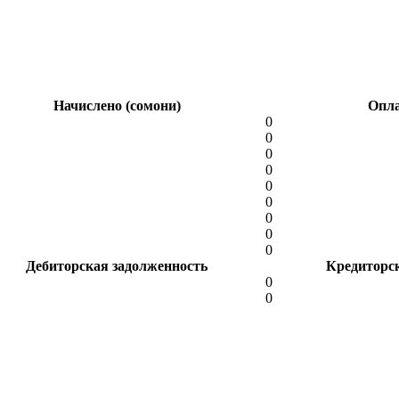
Начислено (сомони)
Опла
0
0
0
0
0
0
0
0
0
Дебиторская задолженность
Кредиторс
0
0