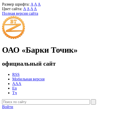
Размер шрифта:
A
A
A
Цвет сайта:
A
A
A
A
Полная версия сайта
ОАО «Барки Точик»
официальный сайт
RSS
Мобильная версия
AAA
En
Тҷ
Войти