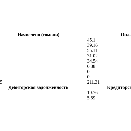
Начислено (сомони)
Опла
45.1
39.16
55.11
31.02
34.54
6.38
0
0
55
211.31
Дебиторская задолженность
Кредиторс
19.76
5.59