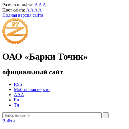
Размер шрифта:
A
A
A
Цвет сайта:
A
A
A
A
Полная версия сайта
ОАО «Барки Точик»
официальный сайт
RSS
Мобильная версия
AAA
En
Тҷ
Войти