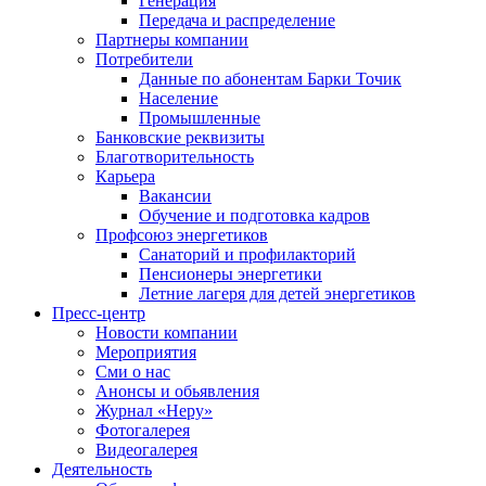
Генерация
Передача и распределение
Партнеры компании
Потребители
Данные по абонентам Барки Точик
Население
Промышленные
Банковские реквизиты
Благотворительность
Карьера
Вакансии
Обучение и подготовка кадров
Профсоюз энергетиков
Санаторий и профилакторий
Пенсионеры энергетики
Летние лагеря для детей энергетиков
Пресс-центр
Новости компании
Мероприятия
Сми о нас
Анонсы и обьявления
Журнал «Неру»
Фотогалерея
Видеогалерея
Деятельность