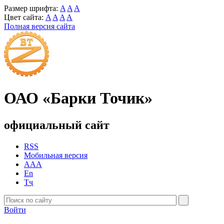
Размер шрифта:
A
A
A
Цвет сайта:
A
A
A
A
Полная версия сайта
ОАО «Барки Точик»
официальный сайт
RSS
Мобильная версия
AAA
En
Тҷ
Войти