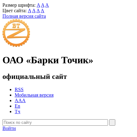
Размер шрифта:
A
A
A
Цвет сайта:
A
A
A
A
Полная версия сайта
ОАО «Барки Точик»
официальный сайт
RSS
Мобильная версия
AAA
En
Тҷ
Войти