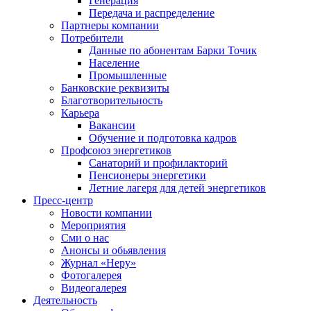
Генерация
Передача и распределение
Партнеры компании
Потребители
Данные по абонентам Барки Точик
Население
Промышленные
Банковские реквизиты
Благотворительность
Карьера
Вакансии
Обучение и подготовка кадров
Профсоюз энергетиков
Санаторий и профилакторий
Пенсионеры энергетики
Летние лагеря для детей энергетиков
Пресс-центр
Новости компании
Мероприятия
Сми о нас
Анонсы и обьявления
Журнал «Неру»
Фотогалерея
Видеогалерея
Деятельность