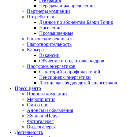
Генерация
Передача и распределение
Партнеры компании
Потребители
Данные по абонентам Барки Точик
Население
Промышленные
Банковские реквизиты
Благотворительность
Карьера
Вакансии
Обучение и подготовка кадров
Профсоюз энергетиков
Санаторий и профилакторий
Пенсионеры энергетики
Летние лагеря для детей энергетиков
Пресс-центр
Новости компании
Мероприятия
Сми о нас
Анонсы и обьявления
Журнал «Неру»
Фотогалерея
Видеогалерея
Деятельность