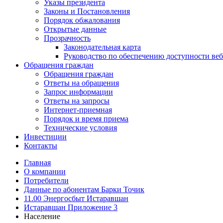
Указы президента
Законы и Постановления
Порядок обжалования
Открытые данные
Прозрачность
Законодательная карта
Руководство по обеспечению доступности веб
Обращения граждан
Обращения граждан
Ответы на обращения
Запрос информации
Ответы на запросы
Интернет-приемная
Порядок и время приема
Технические условия
Инвестиции
Контакты
Главная
О компании
Потребители
Данные по абонентам Барки Точик
11.00 Энергосбыт Истаравшан
Истаравшан Приложение 3
Население