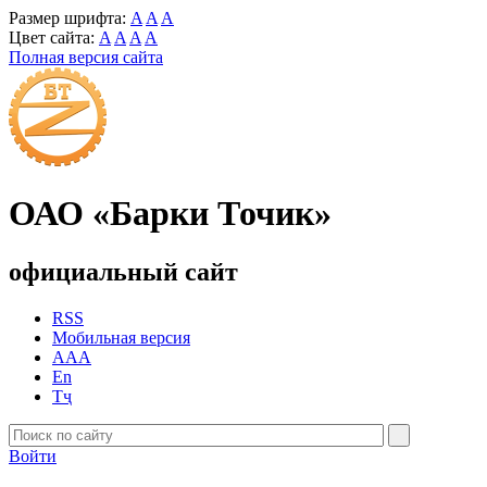
Размер шрифта:
A
A
A
Цвет сайта:
A
A
A
A
Полная версия сайта
ОАО «Барки Точик»
официальный сайт
RSS
Мобильная версия
AAA
En
Тҷ
Войти