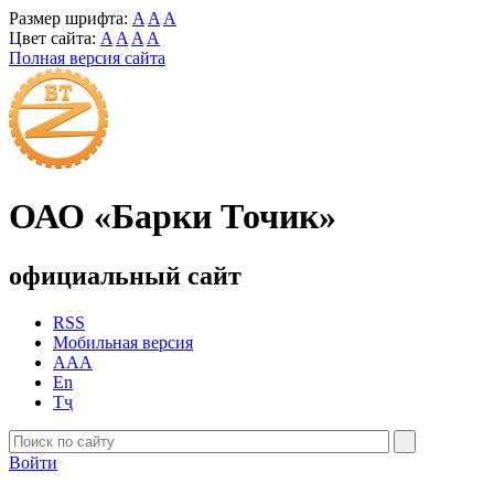
Размер шрифта:
A
A
A
Цвет сайта:
A
A
A
A
Полная версия сайта
ОАО «Барки Точик»
официальный сайт
RSS
Мобильная версия
AAA
En
Тҷ
Войти