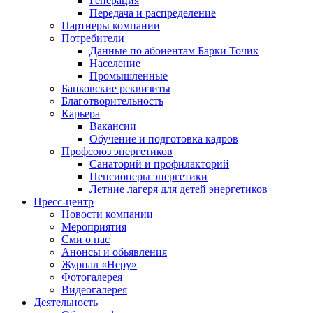
Генерация
Передача и распределение
Партнеры компании
Потребители
Данные по абонентам Барки Точик
Население
Промышленные
Банковские реквизиты
Благотворительность
Карьера
Вакансии
Обучение и подготовка кадров
Профсоюз энергетиков
Санаторий и профилакторий
Пенсионеры энергетики
Летние лагеря для детей энергетиков
Пресс-центр
Новости компании
Мероприятия
Сми о нас
Анонсы и обьявления
Журнал «Неру»
Фотогалерея
Видеогалерея
Деятельность