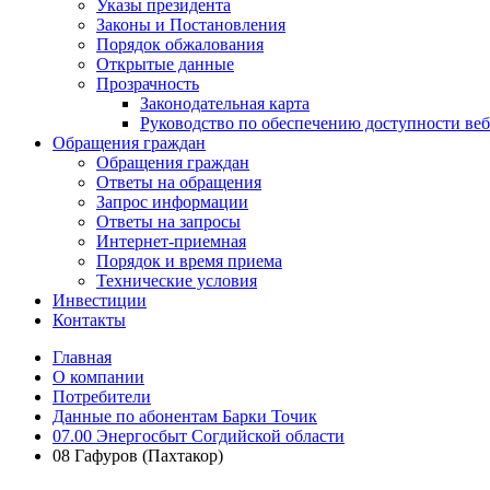
Указы президента
Законы и Постановления
Порядок обжалования
Открытые данные
Прозрачность
Законодательная карта
Руководство по обеспечению доступности веб
Обращения граждан
Обращения граждан
Ответы на обращения
Запрос информации
Ответы на запросы
Интернет-приемная
Порядок и время приема
Технические условия
Инвестиции
Контакты
Главная
О компании
Потребители
Данные по абонентам Барки Точик
07.00 Энергосбыт Согдийской области
08 Гафуров (Пахтакор)