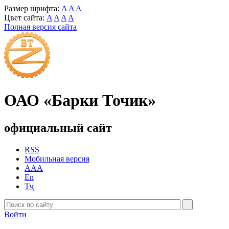
Размер шрифта:
A
A
A
Цвет сайта:
A
A
A
A
Полная версия сайта
ОАО «Барки Точик»
официальный сайт
RSS
Мобильная версия
AAA
En
Тҷ
Войти