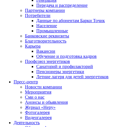
Генерация
Передача и распределение
Партнеры компании
Потребители
Данные по абонентам Барки Точик
Население
Промышленные
Банковские реквизиты
Благотворительность
Карьера
Вакансии
Обучение и подготовка кадров
Профсоюз энергетиков
Санаторий и профилакторий
Пенсионеры энергетики
Летние лагеря для детей энергетиков
Пресс-центр
Новости компании
Мероприятия
Сми о нас
Анонсы и обьявления
Журнал «Неру»
Фотогалерея
Видеогалерея
Деятельность