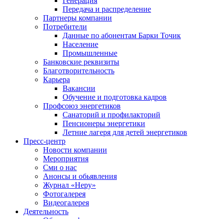
Генерация
Передача и распределение
Партнеры компании
Потребители
Данные по абонентам Барки Точик
Население
Промышленные
Банковские реквизиты
Благотворительность
Карьера
Вакансии
Обучение и подготовка кадров
Профсоюз энергетиков
Санаторий и профилакторий
Пенсионеры энергетики
Летние лагеря для детей энергетиков
Пресс-центр
Новости компании
Мероприятия
Сми о нас
Анонсы и обьявления
Журнал «Неру»
Фотогалерея
Видеогалерея
Деятельность