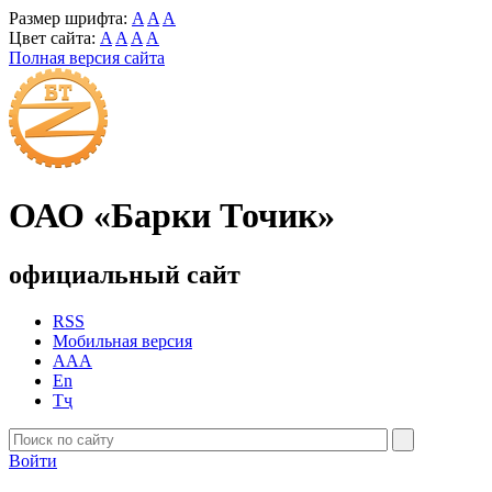
Размер шрифта:
A
A
A
Цвет сайта:
A
A
A
A
Полная версия сайта
ОАО «Барки Точик»
официальный сайт
RSS
Мобильная версия
AAA
En
Тҷ
Войти