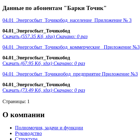
Данные по абонентам "Барки Точик"
04.01_Энергосбыт_Точикобод_население_Приложение № 3
04.01_Энергосбыт_Точикобод
Скачать
(557.35 Кб, xlsx) Скачано: 0 раз
04.01_Энергосбыт_Точикобод_коммерческие_ Приложение №3
04.01_Энергосбыт_Точикобод
Скачать
(67.95 Кб, xlsx) Скачано: 0 раз
04.01_Энергосбыт_Точикиобод_предприятие Приложение №3
04.01_Энергосбыт_Точикобод
Скачать
(73.49 Кб, xlsx) Скачано: 0 раз
Страницы:
1
О компании
Полномочия, задачи и функции
Руководство
Структура