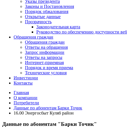
Указы президента
Законы и Постановления
Порядок обжалования
Открытые данные
Прозрачность
Законодательная карта
Руководство по обеспечению доступности веб
Обращения граждан
Обращения граждан
Ответы на обращения
Запрос информации
Ответы на запросы
Интернет-приемная
Порядок и время приема
Технические условия
Инвестиции
Контакты
Главная
О компании
Потребители
Данные по абонентам Барки Точик
16.00 Энергосбыт Куляб район
Данные по абонентам "Барки Точик"