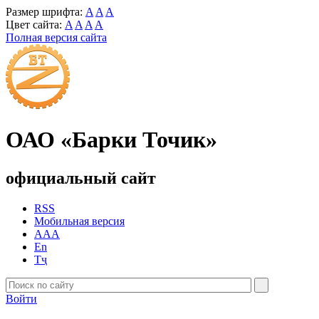
Размер шрифта:
A
A
A
Цвет сайта:
A
A
A
A
Полная версия сайта
ОАО «Барки Точик»
официальный сайт
RSS
Мобильная версия
AAA
En
Тҷ
Войти