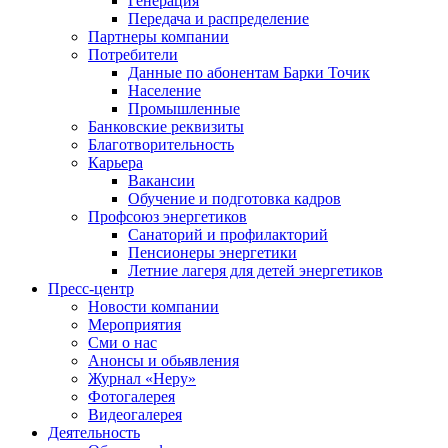
Генерация
Передача и распределение
Партнеры компании
Потребители
Данные по абонентам Барки Точик
Население
Промышленные
Банковские реквизиты
Благотворительность
Карьера
Вакансии
Обучение и подготовка кадров
Профсоюз энергетиков
Санаторий и профилакторий
Пенсионеры энергетики
Летние лагеря для детей энергетиков
Пресс-центр
Новости компании
Мероприятия
Сми о нас
Анонсы и обьявления
Журнал «Неру»
Фотогалерея
Видеогалерея
Деятельность