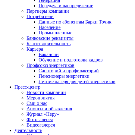
Генерация
Передача и распределение
Партнеры компании
Потребители
Данные по абонентам Барки Точик
Население
Промышленные
Банковские реквизиты
Благотворительность
Карьера
Вакансии
Обучение и подготовка кадров
Профсоюз энергетиков
Санаторий и профилакторий
Пенсионеры энергетики
Летние лагеря для детей энергетиков
Пресс-центр
Новости компании
Мероприятия
Сми о нас
Анонсы и обьявления
Журнал «Неру»
Фотогалерея
Видеогалерея
Деятельность