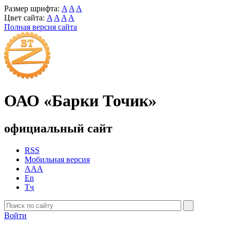
Размер шрифта:
A
A
A
Цвет сайта:
A
A
A
A
Полная версия сайта
ОАО «Барки Точик»
официальный сайт
RSS
Мобильная версия
AAA
En
Тҷ
Войти