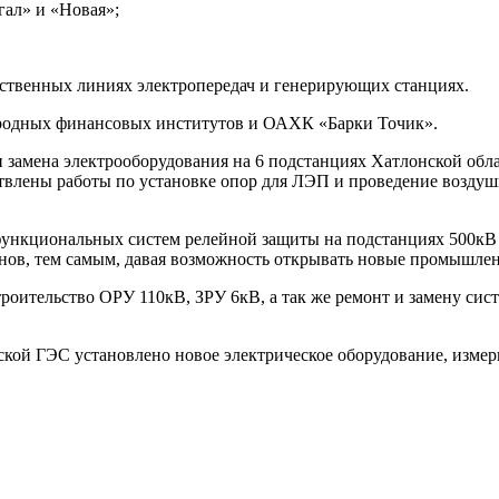
гал» и «Новая»;
рственных линиях электропередач и генерирующих станциях.
ародных финансовых институтов и ОАХК «Барки Точик».
и замена электрооборудования на 6 подстанциях Хатлонской обл
ствлены работы по установке опор для ЛЭП и проведение возду
функциональных систем релейной защиты на подстанциях 500кВ 
нов, тем самым, давая возможность открывать новые промышленн
роительство ОРУ 110кВ, ЗРУ 6кВ, а так же ремонт и замену сис
кой ГЭС установлено новое электрическое оборудование, изме