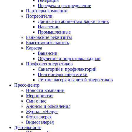
Генерация
Передача и распределение
Партнеры компании
Потребители
Данные по абонентам Барки Точик
Население
Промышленные
Банковские реквизиты
Благотворительность
Карьера
Вакансии
Обучение и подготовка кадров
Профсоюз энергетиков
Санаторий и профилакторий
Пенсионеры энергетики
Летние лагеря для детей энергетиков
Пресс-центр
Новости компании
Мероприятия
Сми о нас
Анонсы и обьявления
Журнал «Неру»
Фотогалерея
Видеогалерея
Деятельность