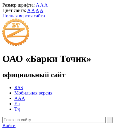
Размер шрифта:
A
A
A
Цвет сайта:
A
A
A
A
Полная версия сайта
ОАО «Барки Точик»
официальный сайт
RSS
Мобильная версия
AAA
En
Тҷ
Войти