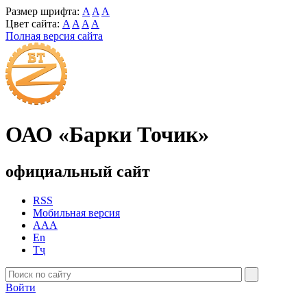
Размер шрифта:
A
A
A
Цвет сайта:
A
A
A
A
Полная версия сайта
ОАО «Барки Точик»
официальный сайт
RSS
Мобильная версия
AAA
En
Тҷ
Войти