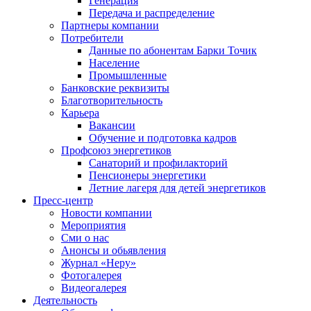
Генерация
Передача и распределение
Партнеры компании
Потребители
Данные по абонентам Барки Точик
Население
Промышленные
Банковские реквизиты
Благотворительность
Карьера
Вакансии
Обучение и подготовка кадров
Профсоюз энергетиков
Санаторий и профилакторий
Пенсионеры энергетики
Летние лагеря для детей энергетиков
Пресс-центр
Новости компании
Мероприятия
Сми о нас
Анонсы и обьявления
Журнал «Неру»
Фотогалерея
Видеогалерея
Деятельность